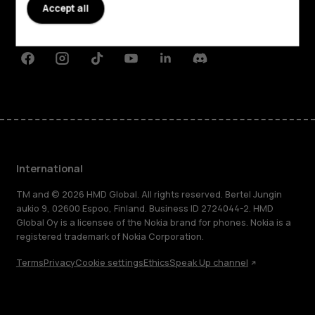
Planet and people
Accept all
Support
Facebook
Instagram
Tiktok
Youtube
Linkedin
Discord
International
TM and © 2026 HMD Global. All rights reserved. Bertel Jungin
aukio 9, 02600 Espoo, Finland. Business ID 2724044-2. HMD
Global Oy is a licensee of the Nokia brand for phones. Nokia is a
registered trademark of Nokia Corporation.
Terms
Privacy
Cookie settings
Ethics
Speak Up channel
About
Blog