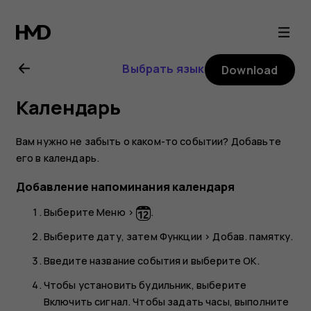
Nokia
130
Выбрать язык
Download
(2017)
Календарь
user
Вам нужно не забыть о каком-то событии? Добавьте
guide
его в календарь.
Добавление напоминания календаря
Выберите
Меню
>
.
Выберите дату, затем
Функции
>
Добав. памятку
.
Введите название события и выберите
OK
.
Чтобы установить будильник, выберите
Включить сигнал
. Чтобы задать часы, выполните