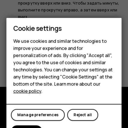
прокрутку вверх или вниз. Чтобы задать минуты,
выполните прокрутку вправо, а затем вверх или
вниз.
Smartphones
Cookie settings
Выберите
OK
.
Feature phones
We use cookies and similar technologies to
improve your experience and for
Phones for kids
personalization of ads. By clicking "Accept all",
Accessories
you agree to the use of cookies and similar
Did you find this helpful?
technologies. You can change your settings at
HMD Terra M
any time by selecting "Cookie Settings" at the
Yes
No
bottom of the site. Learn more about our
For business
cookie policy
.
Tablets
Explore
Manage preferences
Reject all
About