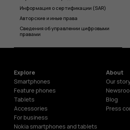
Информация о сертификации (SAR)
Авторские и иные права
Сведения об управлении цифровыми
правами
Explore
About
Smartphones
Our stor
Feature phones
Newsro
Tablets
Blog
Accessories
Press co
For business
Nokia smartphones and tablets