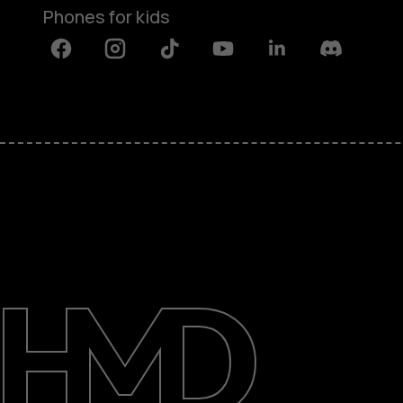
Phones for kids
Facebook
Instagram
Tiktok
Youtube
Linkedin
Discord
About
Blog
Repair, reuse, recycle
Sustainability
Support
International