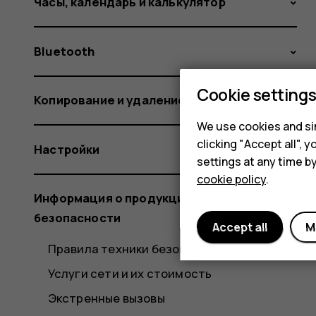
Часы, календарь и калькулятор
Bluetooth
Cookie setting
Копирование и удаление содержимого
We use cookies and sim
clicking "Accept all",
Настройки
settings at any time b
cookie policy
.
Информация о продукции и технике
безопасности
Accept all
M
Правила техники безопасности
Услуги сети и их стоимость
Экстренные вызовы