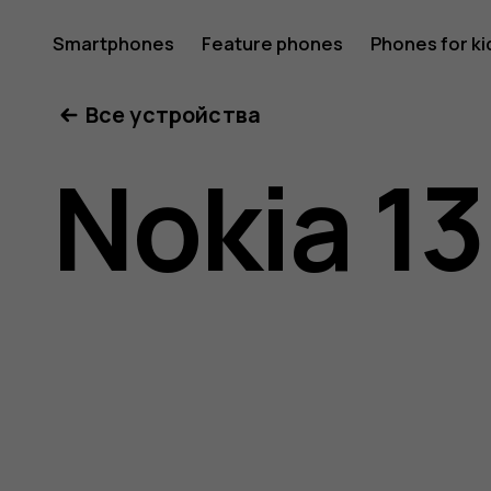
Nokia
Smartphones
Feature phones
Phones for ki
Все устройства
130
Nokia 1
(2017)
user