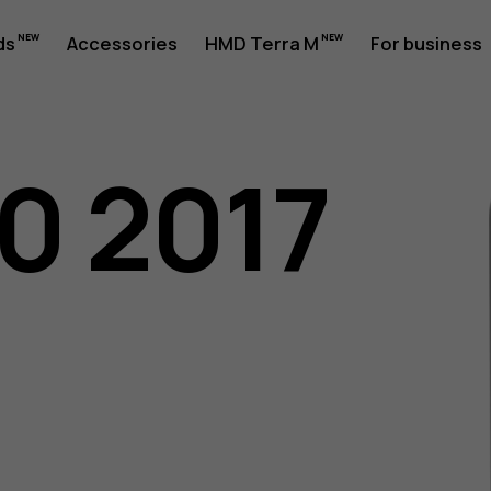
ds
Accessories
HMD Terra M
For business
30 2017