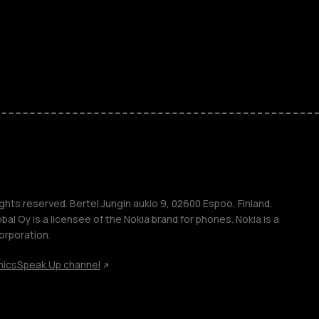
ones
kids
s
M
s
ghts reserved. Bertel Jungin aukio 9, 02600 Espoo, Finland.
l Oy is a licensee of the Nokia brand for phones. Nokia is a
orporation.
hics
Speak Up channel