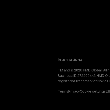
Feature ph
Phones for 
Accessorie
HMD Terra 
International
For busines
TM and © 2026 HMD Global. All ri
Business ID 2724044-2. HMD Globa
registered trademark of Nokia C
Tablets
Terms
Privacy
Cookie settings
Et