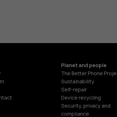
Planet and people
y
The Better Phone Proje
om
Sustainability
Self-repair
ntact
Device recycling
Smartphon
Security, privacy and
compliance