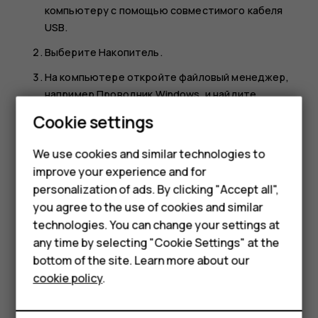
компьютеру с помощью совместимого кабеля
USB.
Выберите
Накопитель
.
На компьютере откройте файловый менеджер,
например Проводник Windows, и найдите
телефон. Отобразится содержимое,
Smartphones
Cookie settings
сохраненное на карте памяти.
Feature phones
Перетаскивайте элементы с телефона на
We use cookies and similar technologies to
компьютер и наоборот.
improve your experience and for
Phones for kids
personalization of ads. By clicking "Accept all",
Accessories
you agree to the use of cookies and similar
technologies. You can change your settings at
HMD Terra M
any time by selecting "Cookie Settings" at the
bottom of the site. Learn more about our
For business
Did you find this helpful?
cookie policy
.
Tablets
Yes
No