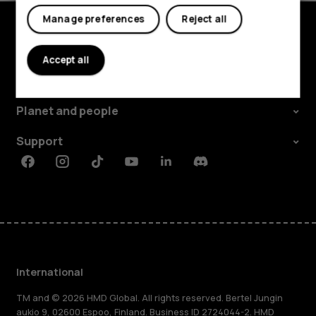
Manage preferences
Reject all
Explore
Accept all
About
Planet and people
Support
Facebook
Instagram
Tiktok
Youtube
Linkedin
Discord
International
TM and © 2026 HMD Global. All rights reserved. Bertel Jungin
aukio 9, 02600 Espoo, Finland. Business ID 2724044-2. HMD