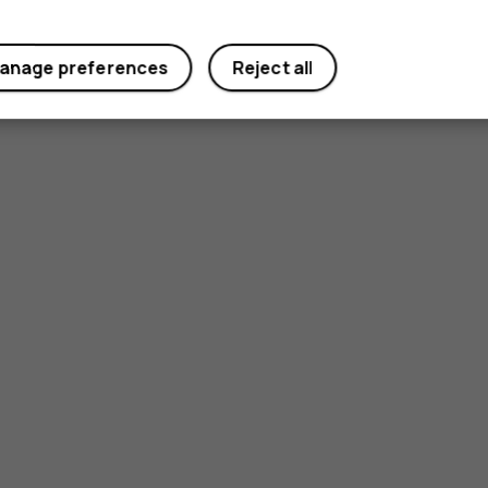
anage preferences
Reject all