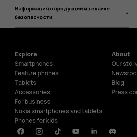
Информация о продукции и технике
безопасности
Explore
About
Smartphones
Our stor
Feature phones
Newsro
Tablets
Blog
Accessories
Press co
For business
Nokia smartphones and tablets
Phones for kids
Facebook
Instagram
Tiktok
Youtube
Linkedin
Discord