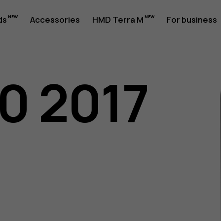
ds
Accessories
HMD Terra M
For business
30 2017