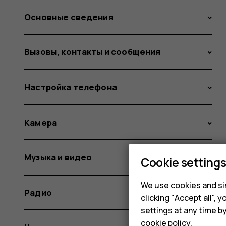
Основные сведения
Вызовы, контакты и сообщения
Настройка телефона
Камера
Музыка и видео
Cookie setting
We use cookies and sim
Радио
clicking "Accept all",
settings at any time b
cookie policy
.