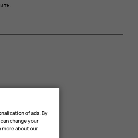
ить.
nalization of ads. By
u can change your
rn more about our