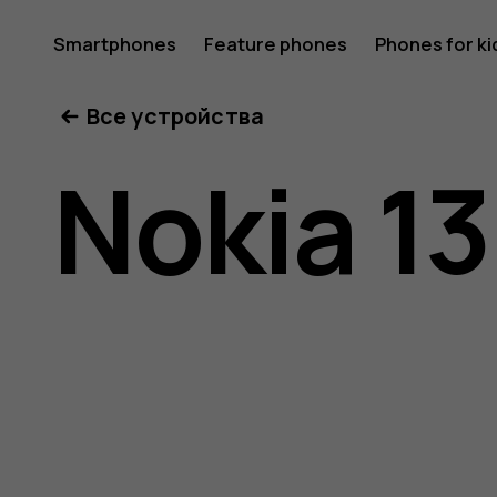
Nokia
Smartphones
Feature phones
Phones for ki
Все устройства
130
Nokia 1
(2017)
user