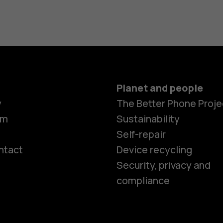
Planet and people
y
The Better Phone Proje
om
Sustainability
Self-repair
ntact
Device recycling
Smartphon
Security, privacy and
compliance
Feature ph