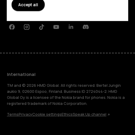
Accept all
Planet and people
Support
Facebook
Instagram
Tiktok
Youtube
Linkedin
Discord
International
TM and © 2026 HMD Global. All rights reserved. Bertel Jungin
aukio 9, 02600 Espoo, Finland. Business ID 2724044-2. HMD
Global Oy is a licensee of the Nokia brand for phones. Nokia is a
registered trademark of Nokia Corporation.
Terms
Privacy
Cookie settings
Ethics
Speak Up channel
About
Blog