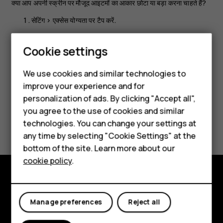
क्या आप अपनी स्क्रीन पर मौजूद आइटमों का आकार छोटा या बड़ा करना चाहते हैं?
सेटिंग
>
एक्सेस योग्यता
पर टैप करें.
प्रदर्शन आकार
पर टैप करें और प्रदर्शन आकार समायोजित करने के लिए
Smartphones
Cookie settings
प्रदर्शन आकार का स्तर विकल्प का स्लाइडर खींचें.
Feature phones
We use cookies and similar technologies to
improve your experience and for
Phones for kids
personalization of ads. By clicking "Accept all",
Accessories
you agree to the use of cookies and similar
Did you find this helpful?
technologies. You can change your settings at
HMD Terra M
any time by selecting "Cookie Settings" at the
Yes
No
bottom of the site. Learn more about our
For business
cookie policy
.
Tablets
Explore
Manage preferences
Reject all
About