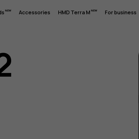
ds
Accessories
HMD Terra M
For business
2