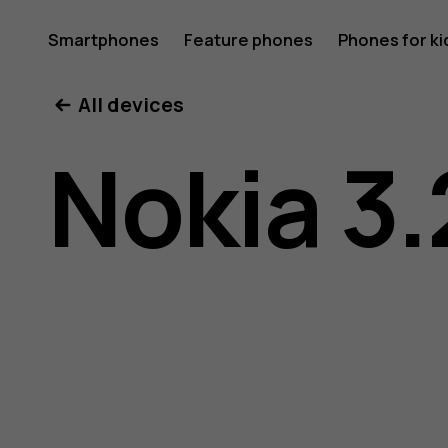
Nokia
Smartphones
Feature phones
Phones for ki
All devices
3.2
Nokia 3.
user
guide