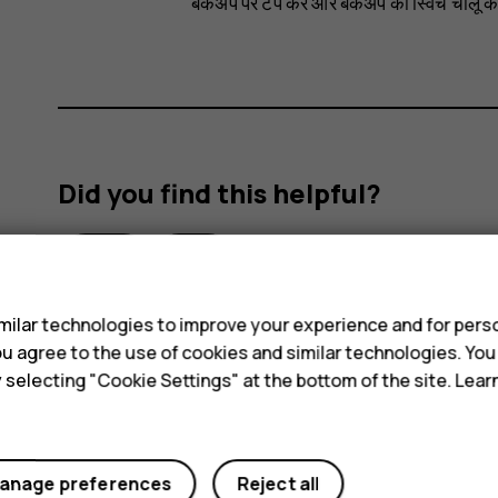
बैकअप
पर टैप करें और बैकअप का स्विच चालू कर 
Did you find this helpful?
Yes
No
s
ilar technologies to improve your experience and for perso
 you agree to the use of cookies and similar technologies. Yo
y selecting "Cookie Settings" at the bottom of the site. Lea
anage preferences
Reject all