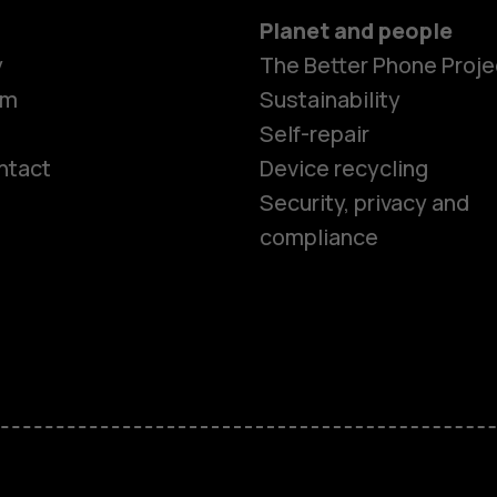
Planet and people
y
The Better Phone Proje
om
Sustainability
Self-repair
ntact
Device recycling
Smartphon
Security, privacy and
compliance
Feature ph
Phones for 
Accessorie