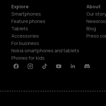
Explore
About
Smartphones
Our stor
Feature phones
Newsro
Tablets
Blog
Accessories
Press co
For business
Nokia smartphones and tablets
Phones for kids
Facebook
Instagram
Tiktok
Youtube
Linkedin
Discord
About