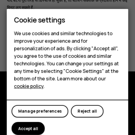
यदि बैटरी पूरी तरह से डिस्चार्ज हो चुकी है, तो चार्जिंग संकेतक के प्रदर्शित होने में कई
मिनट लग सकते हैं.
Smartphones
Cookie settings
Feature phones
We use cookies and similar technologies to
improve your experience and for
Phones for kids
personalization of ads. By clicking "Accept all",
Did you find this helpful?
Accessories
you agree to the use of cookies and similar
technologies. You can change your settings at
Yes
No
HMD Terra M
any time by selecting "Cookie Settings" at the
bottom of the site. Learn more about our
For business
cookie policy
.
Tablets
Explore
About
Manage preferences
Reject all
Planet and people
Accept all
Support