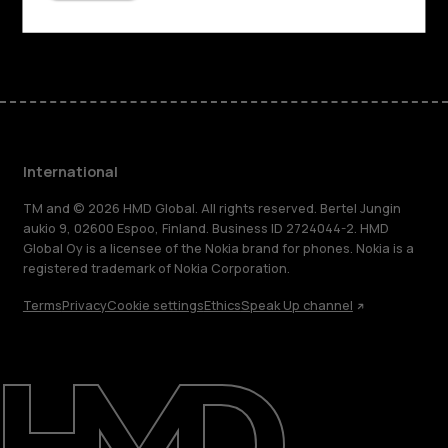
Facebook
Instagram
Tiktok
Youtube
Linkedin
Discord
International
TM and © 2026 HMD Global. All rights reserved. Bertel Jungin
aukio 9, 02600 Espoo, Finland. Business ID 2724044-2. HMD
Global Oy is a licensee of the Nokia brand for phones. Nokia is a
registered trademark of Nokia Corporation.
Terms
Privacy
Cookie settings
Ethics
Speak Up channel
About
Blog
Repair, reuse, recycle
Sustainability
Support