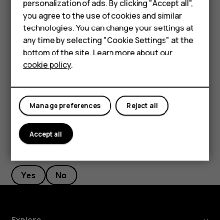
personalization of ads. By clicking "Accept all",
Accessories
Chrome में,
you agree to the use of cookies and similar
technologies. You can change your settings at
खोज बार पर टैप करें.
HMD Terra M
any time by selecting "Cookie Settings" at the
खोज बॉक्स में अपना खोज शब्द लिखें.
bottom of the site. Learn more about our
For business
cookie policy
.
पर टैप करें.
arrow_forward
Tablets
आप प्रस्तावित मिलानों से भी कोई खोज शब्द चुन सकते हैं.
Manage preferences
Reject all
Accept all
Did you find this helpful?
Yes
No
Explore