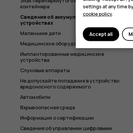
Знак перечеркнутого мусорного
контейнера
settings at any time b
cookie policy
.
Сведения об аккумуляторах и зарядных
устройствах
Маленькие дети
Accept all
M
Медицинское оборудование
Имплантированные медицинские
устройства
Слуховые аппараты
Не допускайте попадания в устройство
вредоносного содержимого
Автомобили
Взрывоопасная среда
Информация о сертификации
Сведения об управлении цифровыми