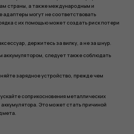
ам страны, а также международным и
е адаптеры могут не соответствовать
ядка с их помощью может создать риск потери
сессуар, держитесь за вилку, а не за шнур.
м аккумулятором, следует также соблюдать
няйте зарядное устройство, прежде чем
пускайте соприкосновения металлических
 аккумулятора. Это может стать причиной
дмета.