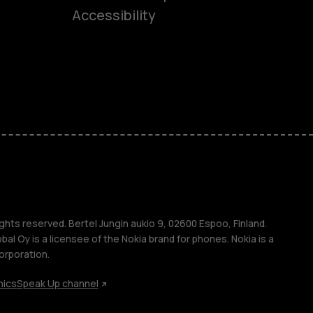
Accessibility
ones
kids
s
M
s
ghts reserved. Bertel Jungin aukio 9, 02600 Espoo, Finland.
l Oy is a licensee of the Nokia brand for phones. Nokia is a
orporation.
hics
Speak Up channel