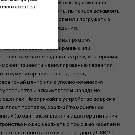
ошло, немедленно промойте кожу или глаза
rn more about our
ю. Запрещается изменять, пытаться вставлять
ать его воздействию воды или погружать в
т взрываться при повреждении.
использовать только по их прямому
и использование неодобренных или
стройств может создавать угрозу возгорания,
то может привести к аннулированию гарантии.
ли аккумулятор неисправны, перед
сервисный центр или к уполномоченному
е устройства и аккумуляторы. Зарядные
мещениях. Не заряжайте устройство во время
 комплект поставки, заряжайте мобильное
нных (входит в комплект) и адаптера питания
тройство можно заряжать с помощью кабелей и
, которые соответствуют стандарту USB 2.0