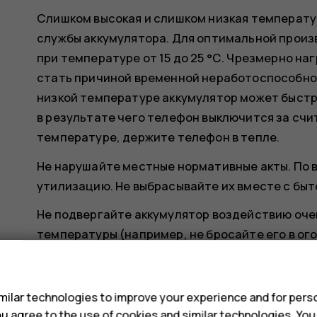
Слишком высокая и слишком низкая температу
службы аккумулятора. Для оптимальной произ
при температуре от 15 до 25 °С. Чрезмерно н
стать причиной временной неработоспособнос
низкой температуре аккумулятор может быстр
в результате чего телефон выключится за счи
температуре, держите телефон в тепле.
Не нарушайте местные нормативные акты. По 
утилизацию. Не выбрасывайте их вместе с бы
Не подвергайте аккумулятор воздействию очен
температуры (например, не бросайте его в огон
аккумулятора либо утечке горючей жидкости и
s
Запрещается разбирать, разрезать, разрушать
ilar technologies to improve your experience and for perso
повреждать аккумулятор. В случае протечки а
 you agree to the use of cookies and similar technologies. Yo