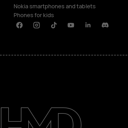
Nokia smartphones and tablets
Phones for kids
Facebook
Instagram
Tiktok
Youtube
Linkedin
Discord
About
Blog
Repair, reuse, recycle
Sustainability
Support
International