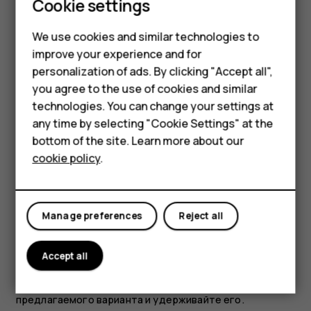
Smartphones
Cookie settings
Нажмите клавишу BACKSPACE.
Feature phones
We use cookies and similar technologies to
Перемещение курсора
improve your experience and for
Phones for kids
Чтобы изменить только что написанное слово,
personalization of ads. By clicking "Accept all",
Accessories
коснитесь его и перетащите курсор на нужное место.
you agree to the use of cookies and similar
technologies. You can change your settings at
HMD Terra M
Использование вариантов слов при вводе с
any time by selecting "Cookie Settings" at the
клавиатуры
bottom of the site. Learn more about our
For business
cookie policy
.
По мере ввода текста телефон предлагает варианты
Tablets
слов, чтобы ускорить процесс ввода и повысить его
точность. Функция вариантов слов доступна не для
всех языков.
Manage preferences
Reject all
Когда вы начинаете вводить слово, телефон
предлагает возможные слова. Выберите необходимое
Accept all
слово, когда оно появится на панели замен. Чтобы
отобразить дополнительные варианты, коснитесь
предлагаемого варианта и удерживайте его.