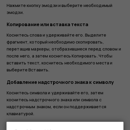
Нажмите кнопку эмодзи и выберите необходимый
эмодзи.
Копирование или вставка текста
Коснитесь слова и удерживайте его. Выделите
фрагмент, который необходимо скопировать,
перетащив маркеры, отобразившиеся перед словом и
после него, а затем коснитесь
Копировать
. Чтобы
вставить текст, коснитесь необходимого места и
выберите
Вставить
.
Добавление надстрочного знака к символу
Коснитесь символа и удерживайте его, затем
коснитесь надстрочного знака или символа с
надстрочным знаком, если он поддерживается
клавиатурой.
Удаление символа