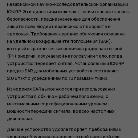
независимой научно-исследовательской организации
ICNIRP. Эти директивы включают значительные запасы
безопасности, предназначенные для обеспечения
защиты всех людей независимо от возраста и
здоровья. Требования к уровню облучения основаны
на удельном коэффициенте поглощения (SAR),
который выражается как величина радиочастотной
(РЧ) энергии, излучаемой на голову или тело, когда
устройство передает сигнал. Установленный ICNIRP
предел SAR для мобильных устройств составляет
2,0 Вт/кг с усреднением по 10 граммам ткани.
Измерения SAR выполняются при использовании
устройства в обычном рабочем положении, с
максимальным сертифицированным уровнем
мощности передачи сигнала, во всех частотных
диапазонах.
Данное устройство удовлетворяет требованиям к
уровням облучения радиочастотной энергией при