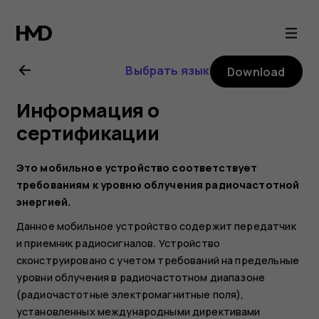
Nokia
3.2
Выбрать язык
Download
user
Информация о
guide
сертификации
Это мобильное устройство соответствует
требованиям к уровню облучения радиочастотной
энергией.
Данное мобильное устройство содержит передатчик
и приемник радиосигналов. Устройство
сконструировано с учетом требований на предельные
уровни облучения в радиочастотном диапазоне
(радиочастотные электромагнитные поля),
установленных международными директивами