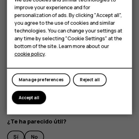
teclado.
improve your experience and for
Phones for kids
personalization of ads. By clicking "Accept all",
Use audífonos con cable, en lugar del altavoz.
Accessories
you agree to the use of cookies and similar
Cambiar la configuración de la pantalla del teléfono:
technologies. You can change your settings at
configure la pantalla del teléfono para que se
HMD Terra M
any time by selecting "Cookie Settings" at the
apague después de un tiempo breve.
bottom of the site. Learn more about our
For business
Baje el brillo de la pantalla.
cookie policy
.
Tablets
Si corresponde, usar conexiones de red, como
Bluetooth, de manera selectiva: encienda las
conexiones solo cuando las use.
Manage preferences
Reject all
Accept all
¿Te ha parecido útil?
Sí
No