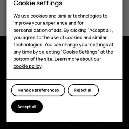
Smartphones
Cookie settings
Feature phones
¿Te ha parecido útil?
We use cookies and similar technologies to
improve your experience and for
Phones for kids
personalization of ads. By clicking "Accept all",
Sí
No
Accessories
you agree to the use of cookies and similar
technologies. You can change your settings at
HMD Terra M
any time by selecting "Cookie Settings" at the
Explore
bottom of the site. Learn more about our
For business
cookie policy
.
About
Tablets
Planet and people
Manage preferences
Reject all
Support
Facebook
Instagram
Tiktok
Youtube
Linkedin
Discord
Accept all