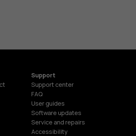
Support
ct
Support center
FAQ
User guides
Software updates
es
Service and repairs
Accessibility