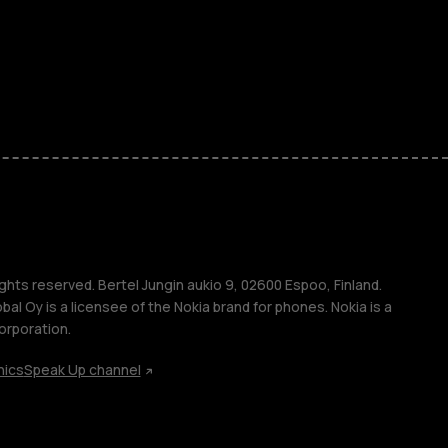
ones
kids
s
M
s
ghts reserved. Bertel Jungin aukio 9, 02600 Espoo, Finland.
l Oy is a licensee of the Nokia brand for phones. Nokia is a
orporation.
hics
Speak Up channel