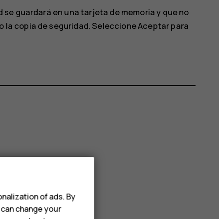
ad se guardará en una tarjeta de memoria y que no
o la copia de seguridad. Seleccione
Aceptar
para
nalization of ads. By
u can change your