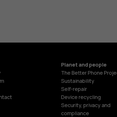
Planet and people
y
The Better Phone Proje
om
Sustainability
Self-repair
ntact
Device recycling
Smartphon
Security, privacy and
compliance