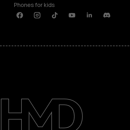
Phones for kids
Facebook
Instagram
Tiktok
Youtube
Linkedin
Discord
About
Blog
Repair, reuse, recycle
Sustainability
Support
International