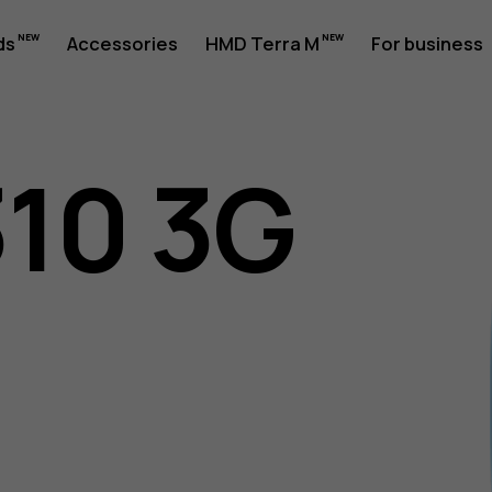
ds
Accessories
HMD Terra M
For business
310 3G