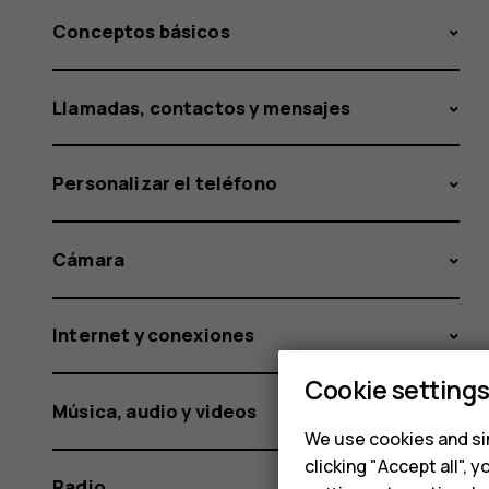
Conceptos básicos
Llamadas, contactos y mensajes
Personalizar el teléfono
Cámara
Internet y conexiones
Cookie setting
Música, audio y videos
We use cookies and sim
clicking "Accept all",
Radio