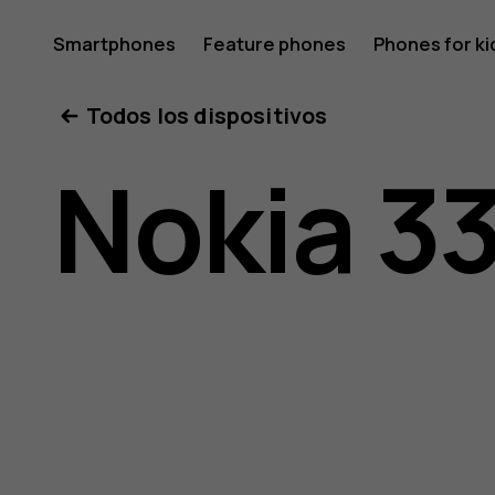
Guía
Smartphones
Feature phones
Phones for ki
Todos los dispositivos
del
Nokia 3
usuario
del