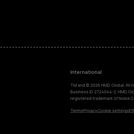
Feature ph
Phones for 
Accessorie
HMD Terra 
International
For busines
TM and © 2026 HMD Global. All ri
Business ID 2724044-2. HMD Globa
registered trademark of Nokia C
Tablets
Terms
Privacy
Cookie settings
Et