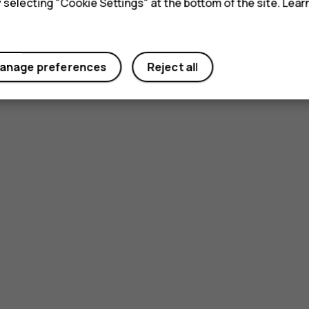
y selecting "Cookie Settings" at the bottom of the site. Lea
anage preferences
Reject all