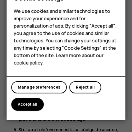
Si desea compartir sus fotos u otros contenidos con un
Feature phones
We use cookies and similar technologies to
amigo, envíelos al teléfono de su amigo mediante
improve your experience and for
Bluetooth.
Phones for kids
personalization of ads. By clicking "Accept all",
Puede usar más de una conexión de Bluetooth al mismo
Accessories
you agree to the use of cookies and similar
tiempo. Por ejemplo, mientras use auriculares Bluetooth,
technologies. You can change your settings at
puede enviar cosas a otro teléfono.
HMD Terra M
any time by selecting "Cookie Settings" at the
Presione
Configuración
>
Dispositivos conectados
>
bottom of the site. Learn more about our
For business
Preferencias de conexión
>
Bluetooth
.
cookie policy
.
Tablets
Asegúrese de que Bluetooth esté encendido en
ambos teléfonos y que los teléfonos estén visibles
entre sí.
Manage preferences
Reject all
Vaya al contenido que quiera enviar y presione
>
share
Bluetooth
.
Accept all
En la lista de dispositivos Bluetooth encontrados,
presione el teléfono de su amigo.
Si el otro teléfono necesita un código de acceso,