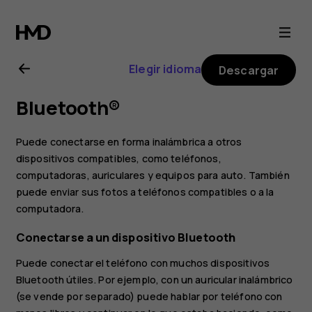
Guía
del
Elegir idioma
Descargar
usuario
Bluetooth®
de
Puede conectarse en forma inalámbrica a otros
Nokia
dispositivos compatibles, como teléfonos,
computadoras, auriculares y equipos para auto. También
puede enviar sus fotos a teléfonos compatibles o a la
6.2
computadora.
Conectarse a un dispositivo Bluetooth
Puede conectar el teléfono con muchos dispositivos
Bluetooth útiles. Por ejemplo, con un auricular inalámbrico
(se vende por separado) puede hablar por teléfono con