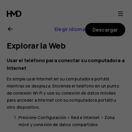
Guía
del
Elegir idioma
Descargar
usuario
Explorar la Web
de
Usar el teléfono para conectar su computadora a
Nokia
Internet
Es simple usar Internet en su computadora portátil
6.2
mientras se desplaza. Encienda el teléfono en un punto
de conexión Wi-Fi y use su conexión de datos móviles
para acceder a Internet con su computadora portátil u
otro dispositivo.
Presione
Configuración
>
Red e Internet
>
Zona
móvil y conexión de datos compartidos
.