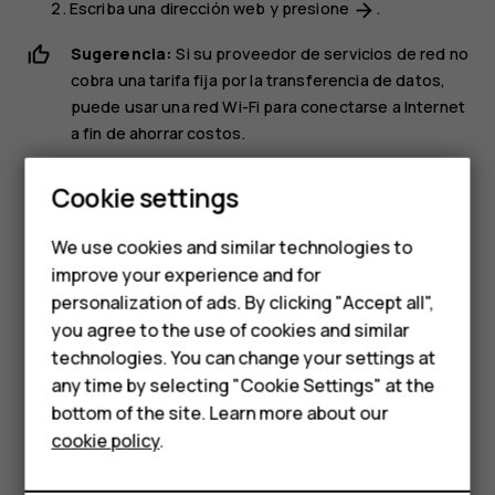
Escriba una dirección web y presione
.
arrow_forward
Sugerencia:
Si su proveedor de servicios de red no
cobra una tarifa fija por la transferencia de datos,
puede usar una red Wi-Fi para conectarse a Internet
a fin de ahorrar costos.
Smartphones
Explorar la Web
Cookie settings
Feature phones
Explore la Web y el mundo exterior con el buscador de
We use cookies and similar technologies to
Google. Puede usar el teclado para escribir las palabras
improve your experience and for
Phones for kids
de la búsqueda.
personalization of ads. By clicking "Accept all",
Accessories
En Chrome,
you agree to the use of cookies and similar
technologies. You can change your settings at
Presione la barra de búsqueda.
HMD Terra M
any time by selecting "Cookie Settings" at the
Escriba su palabra de búsqueda en el cuadro de
bottom of the site. Learn more about our
For business
búsqueda.
cookie policy
.
Tablets
Presione
.
arrow_forward