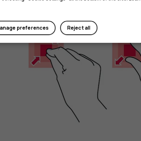
Acercar o alejar una imagen
anage preferences
Reject all