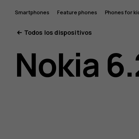
Guía
Smartphones
Feature phones
Phones for ki
Todos los dispositivos
del
Nokia 6.
usuario
de