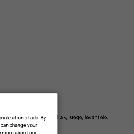
ba o abajo por la pantalla y, luego, levántelo.
nalization of ads. By
u can change your
rn more about our