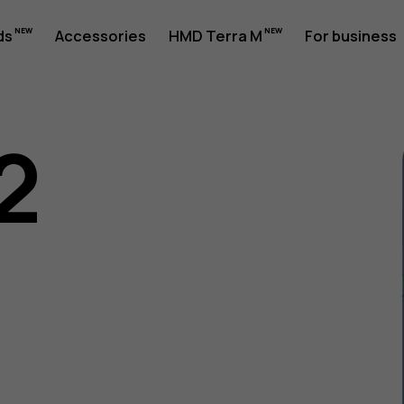
ds
Accessories
HMD Terra M
For business
2