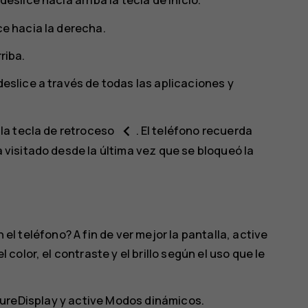
ce hacia la derecha.
riba.
deslice a través de todas las aplicaciones y
keyboard_arrow_left
 la tecla de retroceso
. El teléfono recuerda
a visitado desde la última vez que se bloqueó la
n el teléfono? A fin de ver mejor la pantalla, active
olor, el contraste y el brillo según el uso que le
ureDisplay
y active
Modos dinámicos
.