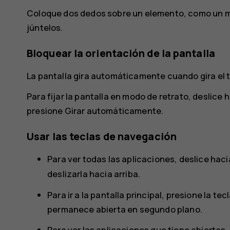
Coloque dos dedos sobre un elemento, como un ma
júntelos.
Bloquear la orientación de la pantalla
La pantalla gira automáticamente cuando gira el 
Para fijar la pantalla en modo de retrato, deslice 
presione
Girar automáticamente
.
Usar las teclas de navegación
Para ver todas las aplicaciones, deslice hacia
deslizarla hacia arriba.
Para ir a la pantalla principal, presione la te
permanece abierta en segundo plano.
Para ver las aplicaciones que tiene abiertas, d