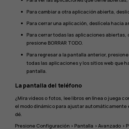
Para cambiar a otra aplicación abierta, desli
Para cerrar una aplicación, deslícela hacia ar
Para cerrar todas las aplicaciones abiertas, 
presione
BORRAR TODO
.
Para regresar a la pantalla anterior, presione
todas las aplicaciones y los sitios web que h
pantalla.
La pantalla del teléfono
¿Mira videos o fotos, lee libros en línea o juega co
el modo dinámico para ajustar automáticamente el c
dé.
Presione
Configuración
>
Pantalla
>
Avanzado
>
P