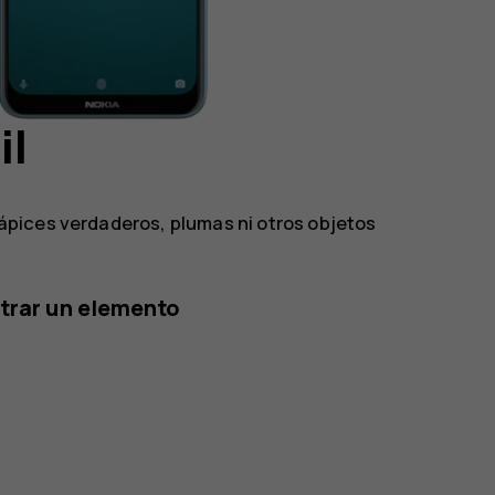
il
e lápices verdaderos, plumas ni otros objetos
strar un elemento