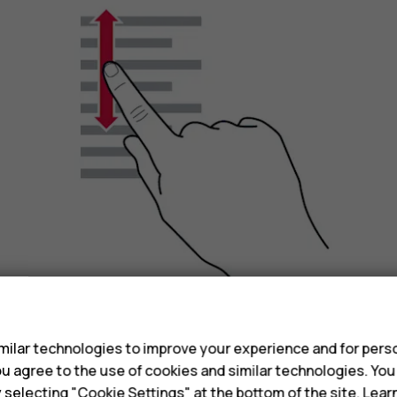
s
Deslice el dedo con un movimiento rápido hacia arri
ilar technologies to improve your experience and for perso
 you agree to the use of cookies and similar technologies. Yo
Para dejar de desplazarse, presione la pantalla.
y selecting "Cookie Settings" at the bottom of the site. Lea