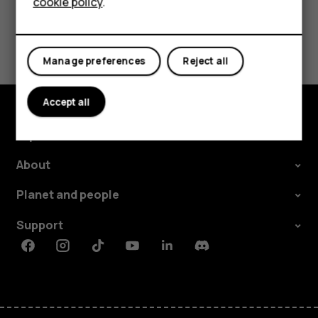
cookie policy
.
Tablets
¿Te ha parecido útil?
Manage preferences
Reject all
Sí
No
Accept all
Explore
About
Planet and people
Support
Facebook
Instagram
Tiktok
Youtube
Linkedin
Discord