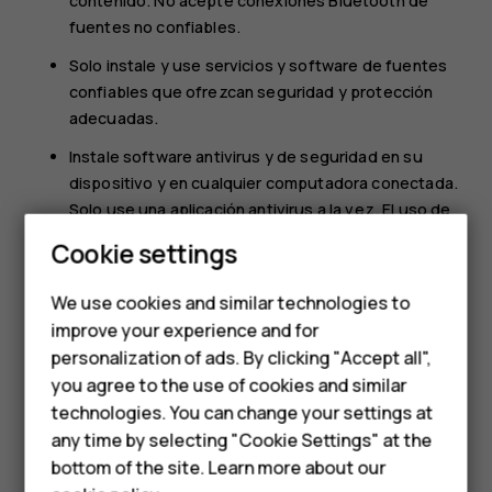
contenido. No acepte conexiones Bluetooth de
fuentes no confiables.
Solo instale y use servicios y software de fuentes
confiables que ofrezcan seguridad y protección
adecuadas.
Instale software antivirus y de seguridad en su
dispositivo y en cualquier computadora conectada.
Solo use una aplicación antivirus a la vez. El uso de
más aplicaciones puede afectar el rendimiento y
Smartphones
Cookie settings
funcionamiento del dispositivo o de la computadora.
Feature phones
Si accede a los favoritos preinstalados y enlaces a
We use cookies and similar technologies to
sitios de Internet de terceros, tome las
improve your experience and for
Phones for kids
precauciones adecuadas. HMD Global no aprueba ni
personalization of ads. By clicking "Accept all",
Accessories
asume responsabilidad alguna por estos sitios.
you agree to the use of cookies and similar
technologies. You can change your settings at
HMD Terra M
any time by selecting "Cookie Settings" at the
bottom of the site. Learn more about our
For business