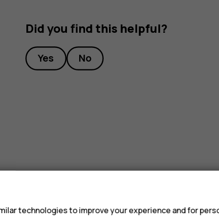
Did you find this helpful?
Yes
No
s
ilar technologies to improve your experience and for perso