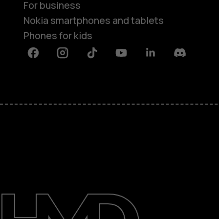
For business
Nokia smartphones and tablets
Phones for kids
Facebook
Instagram
Tiktok
Youtube
Linkedin
Discord
About
Blog
Repair, reuse, recycle
Sustainability
Support