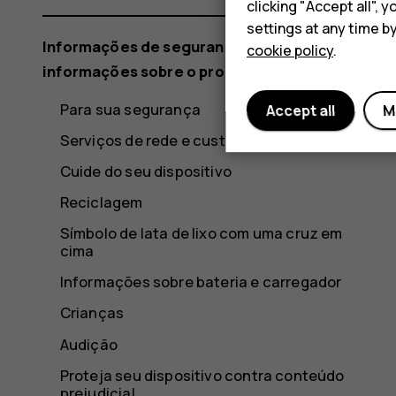
clicking "Accept all",
settings at any time b
Informações de segurança e demais
cookie policy
.
informações sobre o produto
Para sua segurança
Accept all
M
Serviços de rede e custos
Cuide do seu dispositivo
Reciclagem
Símbolo de lata de lixo com uma cruz em
cima
Informações sobre bateria e carregador
Crianças
Audição
Proteja seu dispositivo contra conteúdo
prejudicial