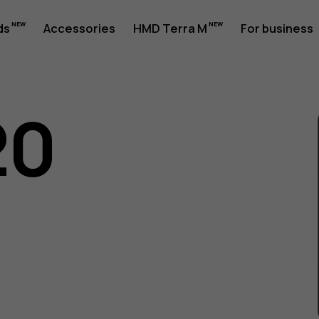
ds
Accessories
HMD Terra M
For business
20