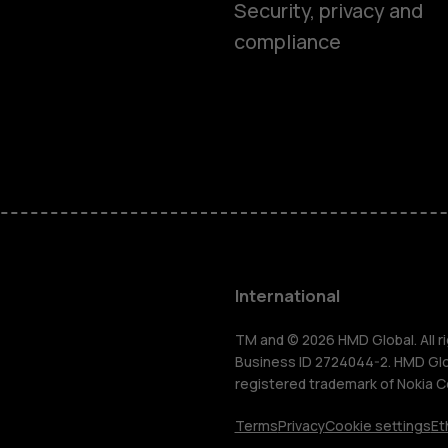
Smartphon
Security, privacy and
compliance
Feature ph
Phones for 
Accessorie
HMD Terra 
International
For busines
TM and © 2026 HMD Global. All ri
Business ID 2724044-2. HMD Globa
registered trademark of Nokia C
Tablets
Terms
Privacy
Cookie settings
Et