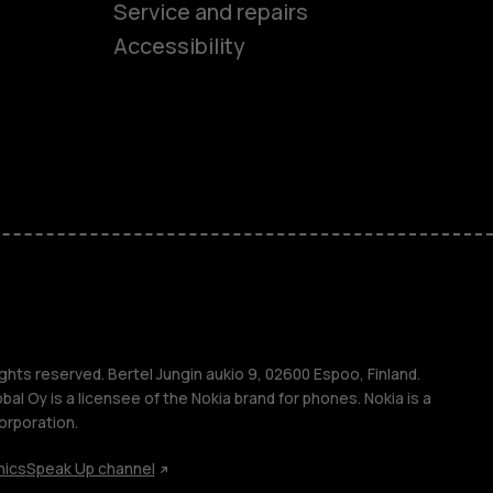
es
Service and repairs
Accessibility
ones
kids
s
M
s
ghts reserved. Bertel Jungin aukio 9, 02600 Espoo, Finland.
l Oy is a licensee of the Nokia brand for phones. Nokia is a
orporation.
hics
Speak Up channel