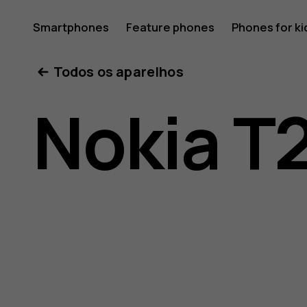
Nokia
Smartphones
Feature phones
Phones for ki
Todos os aparelhos
T20
Nokia T
user
guide