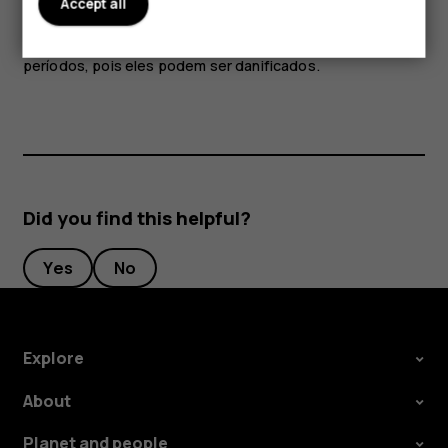
Accept all
Não coloque cartões de crédito ou outros cartões de
tarja magnética próximos ao dispositivo por longos
períodos, pois eles podem ser danificados.
Did you find this helpful?
Yes
No
Explore
About
Planet and people