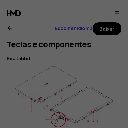
Nokia
T20
Escolher idioma
Baixar
user
Teclas e componentes
guide
Seu tablet