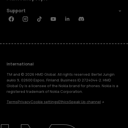
Support
Facebook
Instagram
Tiktok
Youtube
Linkedin
Discord
International
TM and © 2026 HMD Global. All rights reserved. Bertel Jungin
aukio 9, 02600 Espoo, Finland. Business ID 2724044-2. HMD
Global Oy is a licensee of the Nokia brand for phones. Nokia is a
registered trademark of Nokia Corporation.
Terms
Privacy
Cookie settings
Ethics
Speak Up channel
About
Blog
Repair, reuse, recycle