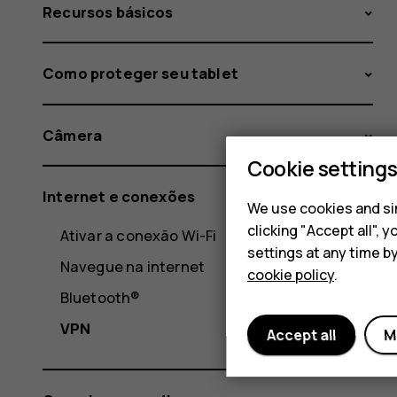
Recursos básicos
Como proteger seu tablet
Câmera
Cookie setting
Internet e conexões
We use cookies and sim
clicking "Accept all",
Ativar a conexão Wi-Fi
settings at any time b
Navegue na internet
cookie policy
.
Bluetooth®
VPN
Accept all
M