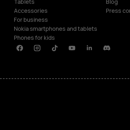
Tablets
Blog
Accessories
Press co
For business
Nokia smartphones and tablets
Phones for kids
Facebook
Instagram
Tiktok
Youtube
Linkedin
Discord
About
Blog
Repair, reuse, recycle
Sustainability