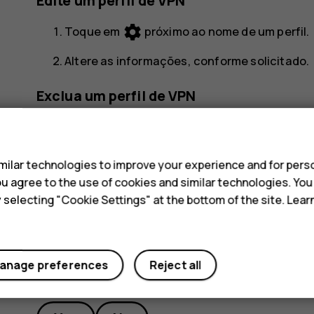
Edite um perfil de VPN
settings
Toque em
próximo ao nome de um perfil.
Altere as informações, conforme solicitado.
Exclua um perfil de VPN
settings
Toque em
próximo ao nome de um perfil.
s
Toque em
ESQUECER
.
ilar technologies to improve your experience and for perso
 you agree to the use of cookies and similar technologies. Yo
y selecting "Cookie Settings" at the bottom of the site. Lea
anage preferences
Reject all
Did you find this helpful?