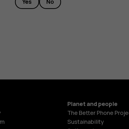
Yes
No
Planet and people
y
The Better Phone Proje
om
Sustainability