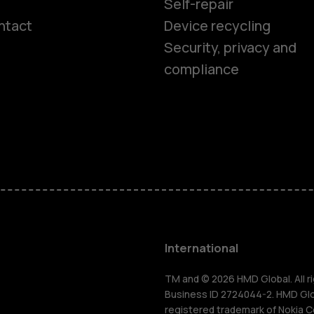
Self-repair
ntact
Device recycling
Smartphon
Security, privacy and
compliance
Feature ph
Phones for 
Accessorie
HMD Terra 
International
For busines
TM and © 2026 HMD Global. All ri
Business ID 2724044-2. HMD Globa
registered trademark of Nokia C