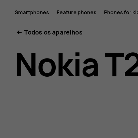
Nokia
Smartphones
Feature phones
Phones for ki
Todos os aparelhos
T20
Nokia T
user
guide