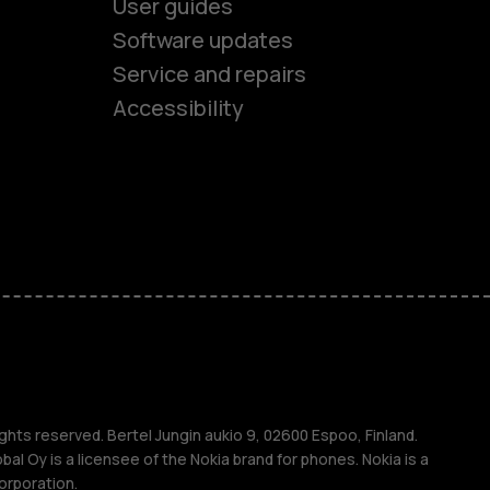
User guides
Software updates
es
Service and repairs
Accessibility
ones
kids
s
M
s
ghts reserved. Bertel Jungin aukio 9, 02600 Espoo, Finland.
l Oy is a licensee of the Nokia brand for phones. Nokia is a
orporation.