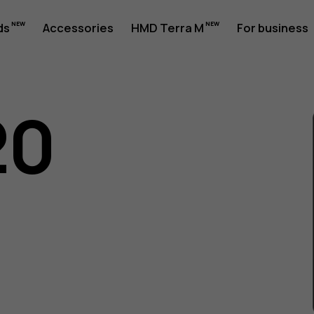
ds
Accessories
HMD Terra M
For business
20