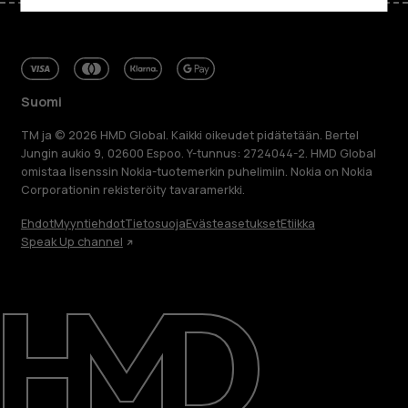
Suomi
TM ja © 2026 HMD Global. Kaikki oikeudet pidätetään. Bertel
Jungin aukio 9, 02600 Espoo. Y-tunnus: 2724044-2. HMD Global
omistaa lisenssin Nokia-tuotemerkin puhelimiin. Nokia on Nokia
Corporationin rekisteröity tavaramerkki.
Ehdot
Myyntiehdot
Tietosuoja
Evästeasetukset
Etiikka
Speak Up channel
Tietoa meistä
Blog
Korjaa, käytä uudelleen, kierrätä
Kestävyys
Tuki
Suomi