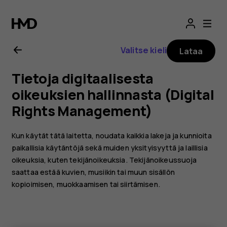
Nokia
G21
Valitse kieli
Lataa
-
Tietoja digitaalisesta
käyttöopas
oikeuksien hallinnasta (Digital
Rights Management)
Kun käytät tätä laitetta, noudata kaikkia lakeja ja kunnioita
paikallisia käytäntöjä sekä muiden yksityisyyttä ja laillisia
oikeuksia, kuten tekijänoikeuksia. Tekijänoikeussuoja
saattaa estää kuvien, musiikin tai muun sisällön
kopioimisen, muokkaamisen tai siirtämisen.