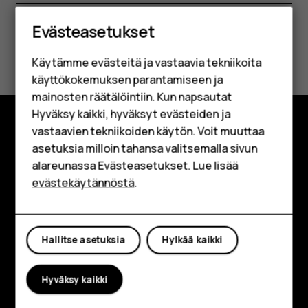
Älypuhelimet
Evästeasetukset
Perinteiset puhelimet
Oliko tästä apua?
Käytämme evästeitä ja vastaavia tekniikoita
Lisävarusteet
käyttökokemuksen parantamiseen ja
Kyllä
Ei
HMD Terra M
mainosten räätälöintiin. Kun napsautat
Hyväksy kaikki, hyväksyt evästeiden ja
Yrityksille
vastaavien tekniikoiden käytön. Voit muuttaa
Tutustu
asetuksia milloin tahansa valitsemalla sivun
Tabletit
alareunassa Evästeasetukset. Lue lisää
Tietoa meistä
Shop
evästekäytännöstä
.
Planet and people
Oma tili
Tuki
Hallitse asetuksia
Hylkää kaikki
Facebook
Instagram
Tiktok
Youtube
Linkedin
Discord
Hyväksy kaikki