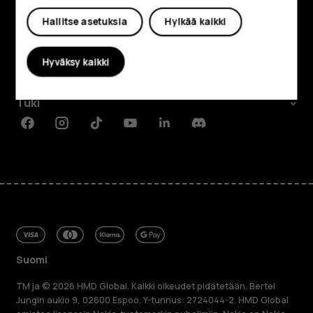
Oma tili
Tutustu
Hallitse asetuksia
Hylkää kaikki
Tietoa meistä
Hyväksy kaikki
Planet and people
Tuki
Facebook
Instagram
Tiktok
Youtube
Linkedin
Discord
Suomi
TM ja © 2026 HMD Global. Kaikki oikeudet pidätetään. Bertel
Jungin aukio 9, 02600 Espoo. Y-tunnus: 2724044-2. HMD Global