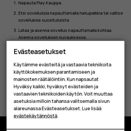
Napauta
Play Kauppa
.
Etsi sovelluksia napauttamalla hakupalkkia tai valitse
sovelluksia suosituksista.
Lataa ja asenna sovellus napauttamalla kohtaa
Asenna
sovelluksen kuvauksessa.
Älypuhelimet
Saat sovelluksesi näkyviin siirtymällä aloitusnäyttöön ja
Evästeasetukset
Perinteiset puhelimet
pyyhkäisemällä näytön alareunasta ylöspäin.
Käytämme evästeitä ja vastaavia tekniikoita
Lisävarusteet
käyttökokemuksen parantamiseen ja
HMD Terra M
mainosten räätälöintiin. Kun napsautat
Hyväksy kaikki, hyväksyt evästeiden ja
Yrityksille
vastaavien tekniikoiden käytön. Voit muuttaa
Oliko tästä apua?
asetuksia milloin tahansa valitsemalla sivun
Tabletit
alareunassa Evästeasetukset. Lue lisää
Kyllä
Ei
Shop
evästekäytännöstä
.