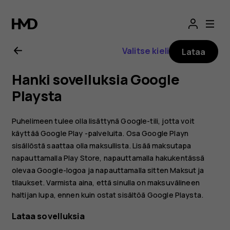
Nokia
G21
Valitse kieli
Lataa
-
Hanki sovelluksia Google
käyttöopas
Playsta
Puhelimeen tulee olla lisättynä Google-tili, jotta voit
käyttää Google Play -palveluita. Osa Google Playn
sisällöstä saattaa olla maksullista. Lisää maksutapa
napauttamalla
Play Store
, napauttamalla hakukentässä
olevaa Google-logoa ja napauttamalla sitten
Maksut ja
tilaukset
. Varmista aina, että sinulla on maksuvälineen
haltijan lupa, ennen kuin ostat sisältöä Google Playsta.
Lataa sovelluksia