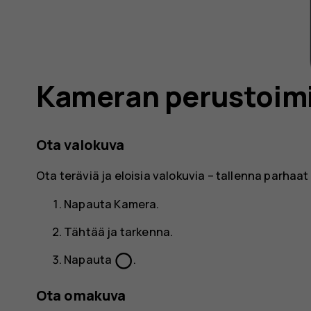
Kameran perustoim
Ota valokuva
Ota teräviä ja eloisia valokuvia – tallenna parhaa
Napauta
Kamera
.
Tähtää ja tarkenna.
panorama_fish_eye
Napauta
.
Ota omakuva