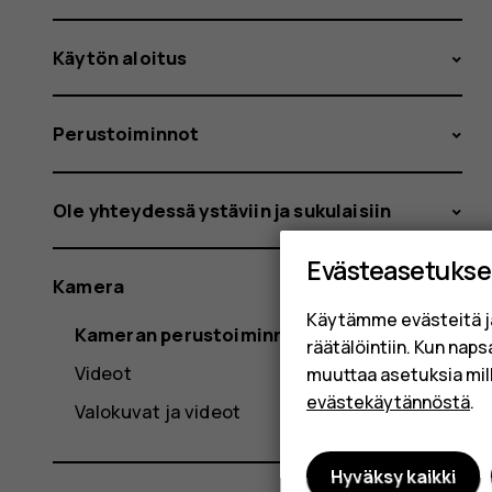
Käytön aloitus
Perustoiminnot
Ole yhteydessä ystäviin ja sukulaisiin
Evästeasetukse
Kamera
Käytämme evästeitä j
Kameran perustoiminnot
räätälöintiin. Kun nap
Videot
muuttaa asetuksia mil
evästekäytännöstä
.
Valokuvat ja videot
Hyväksy kaikki