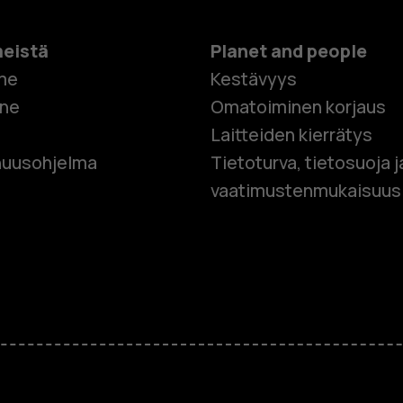
meistä
Planet and people
me
Kestävyys
one
Omatoiminen korjaus
Laitteiden kierrätys
Älypuhelim
uusohjelma
Tietoturva, tietosuoja j
vaatimustenmukaisuus
Perinteiset
Lisävaruste
HMD Terra 