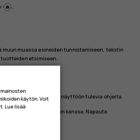
>
.
tä muun muassa esineiden tunnistamiseen, tekstin
 tuotteiden etsimiseen.
a mainosten
i ja noudata puhelimen näyttöön tulevia ohjeita.
niikoiden käytön. Voit
. Lue lisää
emmin ottamiesi valokuvien kanssa. Napauta
.