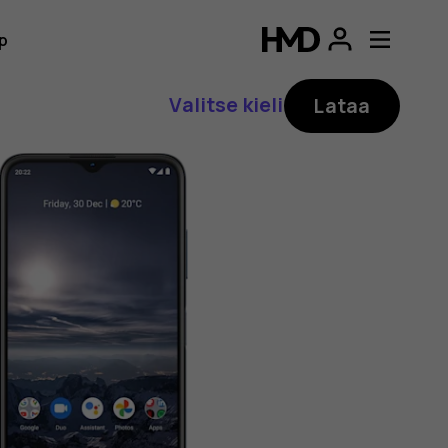
p
Valitse kieli
Lataa