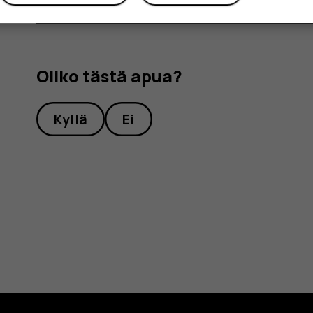
Oliko tästä apua?
Kyllä
Ei