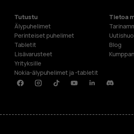
Tutustu
Tietoa 
Älypuhelimet
Tarinam
Perinteiset puhelimet
Uutishu
Tabletit
Blog
Lisävarusteet
Kumppan
Yrityksille
Nokia-älypuhelimet ja -tabletit
Facebook
Instagram
Tiktok
Youtube
Linkedin
Discord
Tietoa meistä