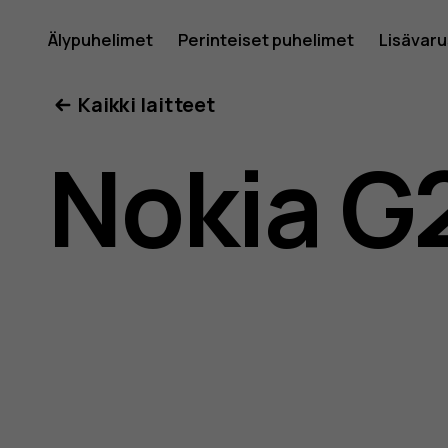
Nokia
Älypuhelimet
Perinteiset puhelimet
Lisävar
Oma tili
Kaikki laitteet
G21
Nokia G
-
käyttöop