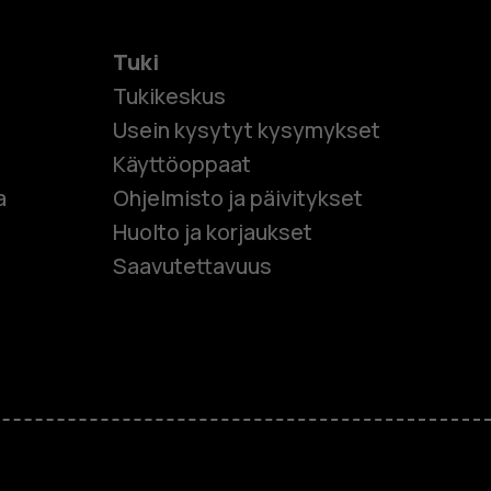
Tuki
Tukikeskus
Usein kysytyt kysymykset
Käyttöoppaat
et
a
Ohjelmisto ja päivitykset
Huolto ja korjaukset
 puhelimet
Saavutettavuus
et
M