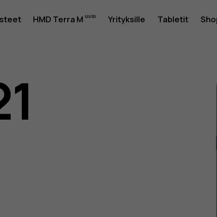
usteet
HMD Terra M
Yrityksille
Tabletit
Sho
21
as