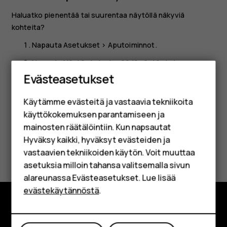
Haluatko pienentää tai suurentaa näytöllä näkyviä
kohteita?
Napauta
Asetukset
>
Aputoiminnot
.
Älypuhelimet
Napauta
Näytön koko
ja säädä näytön kokoa
vetämällä näytön koon liukusäädintä.
Evästeasetukset
Perinteiset puhelimet
Käytämme evästeitä ja vastaavia tekniikoita
Lisävarusteet
käyttökokemuksen parantamiseen ja
HMD Terra M
mainosten räätälöintiin. Kun napsautat
Hyväksy kaikki, hyväksyt evästeiden ja
Yrityksille
Oliko tästä apua?
vastaavien tekniikoiden käytön. Voit muuttaa
asetuksia milloin tahansa valitsemalla sivun
Tabletit
Kyllä
Ei
alareunassa Evästeasetukset. Lue lisää
Shop
evästekäytännöstä
.
Tutustu
Oma tili