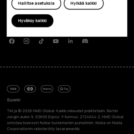
Hallitse asetuksia
Hylkää kaikki
Tietoa meistä
Planet and people
Hyväksy kaikki
Tuki
Facebook
Instagram
Tiktok
Youtube
Linkedin
Discord
Suomi
TM ja © 2026 HMD Global. Kaikki oikeudet pidätetään. Bertel
Jungin aukio 9, 02600 Espoo. Y-tunnus: 2724044-2. HMD Global
omistaa lisenssin Nokia-tuotemerkin puhelimiin. Nokia on Nokia
Corporationin rekisteröity tavaramerkki.