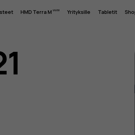
usteet
HMD Terra M
Yrityksille
Tabletit
Sho
21
as