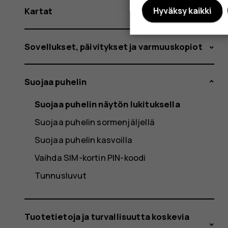
Kartat
Hyväksy kaikki
Sovellukset, päivitykset ja varmuuskopiot
Suojaa puhelin
Suojaa puhelin näytön lukituksella
Suojaa puhelin sormenjäljellä
Suojaa puhelin kasvoilla
Vaihda SIM-kortin PIN-koodi
Tunnusluvut
Tuotetietoja ja turvallisuutta koskevia