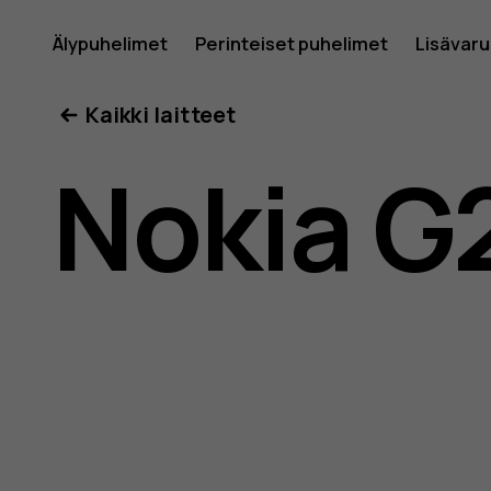
Nokia
Älypuhelimet
Perinteiset puhelimet
Lisävar
Oma tili
Kaikki laitteet
G21
Nokia G
-
käyttöop