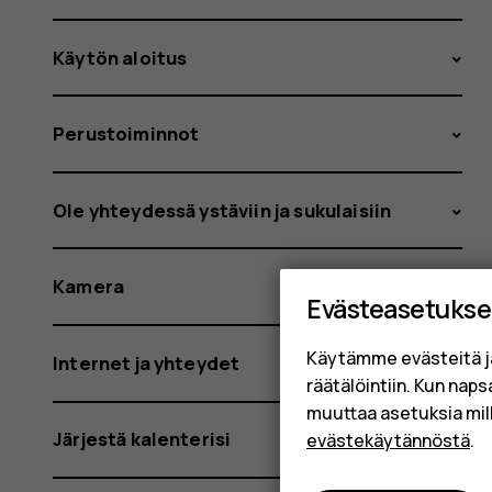
Käytön aloitus
Perustoiminnot
Ole yhteydessä ystäviin ja sukulaisiin
Kamera
Evästeasetukse
Käytämme evästeitä j
Internet ja yhteydet
räätälöintiin. Kun nap
muuttaa asetuksia mil
Järjestä kalenterisi
evästekäytännöstä
.