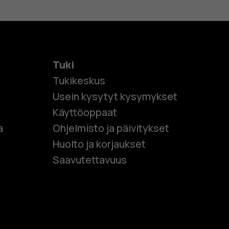
Tuki
Tukikeskus
Usein kysytyt kysymykset
Käyttöoppaat
et
a
Ohjelmisto ja päivitykset
Huolto ja korjaukset
 puhelimet
Saavutettavuus
et