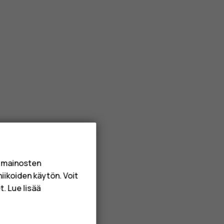
a mainosten
niikoiden käytön. Voit
. Lue lisää