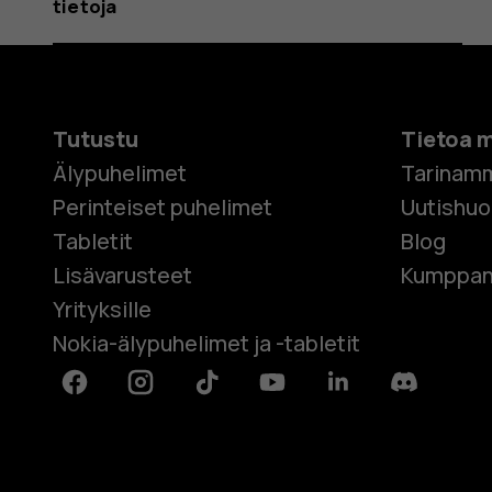
tietoja
Tutustu
Tietoa 
Älypuhelimet
Tarinam
Perinteiset puhelimet
Uutishu
Tabletit
Blog
Lisävarusteet
Kumppan
Yrityksille
Nokia-älypuhelimet ja -tabletit
Facebook
Instagram
Tiktok
Youtube
Linkedin
Discord