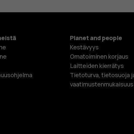
meistä
Planet and people
me
Kestävyys
one
Omatoiminen korjaus
Laitteiden kierrätys
Älypuhelim
uusohjelma
Tietoturva, tietosuoja j
vaatimustenmukaisuus
Perinteiset
Lisävaruste