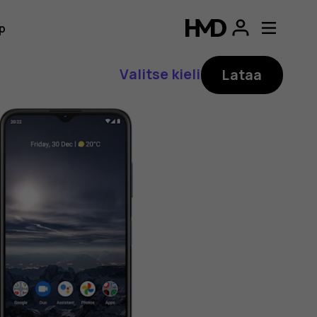
p
Valitse kieli
Lataa