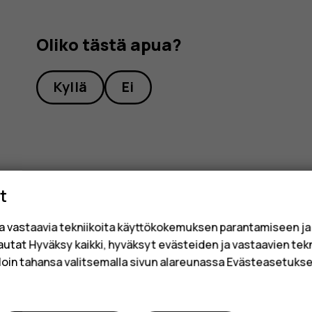
Oliko tästä apua?
Kyllä
Ei
t
a vastaavia tekniikoita käyttökokemuksen parantamiseen j
sautat Hyväksy kaikki, hyväksyt evästeiden ja vastaavien tek
loin tahansa valitsemalla sivun alareunassa Evästeasetukset