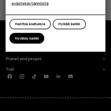
Shop
Oliko tästä apua?
evästekäytännöstä
.
Kyllä
Ei
Oma tili
Hallitse asetuksia
Hylkää kaikki
Tutustu
Hyväksy kaikki
Tietoa meistä
Planet and people
Tuki
Facebook
Instagram
Tiktok
Youtube
Linkedin
Discord