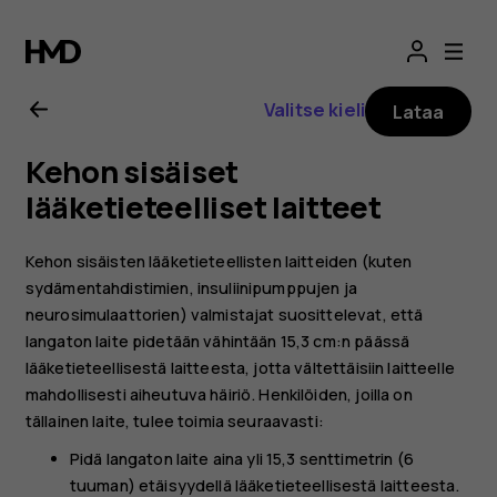
Nokia
G21
Valitse kieli
Lataa
-
Kehon sisäiset
käyttöopas
lääketieteelliset laitteet
Kehon sisäisten lääketieteellisten laitteiden (kuten
sydämentahdistimien, insuliinipumppujen ja
neurosimulaattorien) valmistajat suosittelevat, että
langaton laite pidetään vähintään 15,3 cm:n päässä
lääketieteellisestä laitteesta, jotta vältettäisiin laitteelle
mahdollisesti aiheutuva häiriö. Henkilöiden, joilla on
tällainen laite, tulee toimia seuraavasti:
Pidä langaton laite aina yli 15,3 senttimetrin (6
tuuman) etäisyydellä lääketieteellisestä laitteesta.