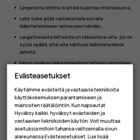
Langatonta laitetta ei pitäisi kuljettaa rintataskussa.
Laite tulee pitää vastakkaisella korvalla
lääketieteelliseen laitteeseen nähden.
Langattomasta laitteesta on katkaistava virta, jos on
syytä epäillä, että laite häiritsee lääketieteellistä
laitetta.
Kehon sisäisen lääketieteellisen laitteen valmistajan
Älypuhelimet
ohjeita on noudatettava.
Evästeasetukset
Perinteiset puhelimet
Jos sinulla on kysymyksiä, jotka koskevat langattoman
laitteen käyttöä kehon sisäisen lääketieteellisen laitteen
Käytämme evästeitä ja vastaavia tekniikoita
Lisävarusteet
kanssa, ota yhteys terveydenhoidon ammattihenkilöön.
käyttökokemuksen parantamiseen ja
HMD Terra M
mainosten räätälöintiin. Kun napsautat
Hyväksy kaikki, hyväksyt evästeiden ja
Yrityksille
vastaavien tekniikoiden käytön. Voit muuttaa
asetuksia milloin tahansa valitsemalla sivun
Tabletit
alareunassa Evästeasetukset. Lue lisää