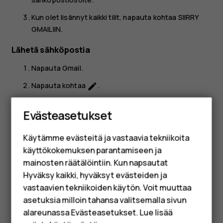
Kun olet lisännyt kaikki tilit, napauta kohtaa
SIIRRY
GMAILIIN
.
Lähetä sähköpostia
Napauta
Gmail
.
Napauta kohtaa
.
create
Älypuhelimet
Kirjoita sähköpostiosoite
Vastaanottaja
-kenttään tai
Evästeasetukset
napauta kohtaa
>
Lisää yhteystiedoista
.
more_vert
Perinteiset puhelimet
Kirjoita viestin aihe ja sähköpostiviesti.
Käytämme evästeitä ja vastaavia tekniikoita
Lisävarusteet
Napauta kohtaa
.
käyttökokemuksen parantamiseen ja
send
HMD Terra M
mainosten räätälöintiin. Kun napsautat
Hyväksy kaikki, hyväksyt evästeiden ja
Yrityksille
vastaavien tekniikoiden käytön. Voit muuttaa
asetuksia milloin tahansa valitsemalla sivun
Tabletit
alareunassa Evästeasetukset. Lue lisää
Oliko tästä apua?