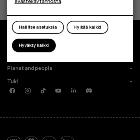
Shop
evästekäytännöstä
.
Kyllä
Ei
Oma tili
Hallitse asetuksia
Hylkää kaikki
Tutustu
Hyväksy kaikki
Tietoa meistä
Planet and people
Tuki
Facebook
Instagram
Tiktok
Youtube
Linkedin
Discord