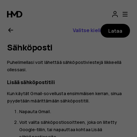
Nokia
G21
Valitse kieli
Lataa
-
Sähköposti
käyttöopas
Puhelimellasi voit lähettää sähköpostiviestejä liikkeellä
ollessasi.
Lisää sähköpostitili
Kun käytät Gmail-sovellusta ensimmäisen kerran, sinua
pyydetään määrittämään sähköpostitili.
Napauta
Gmail
.
Voit valita sähköpostiosoitteen, joka on liitetty
Google-tiliin, tai napauttaa kohtaa
Lisää
sähköpostiosoite
.