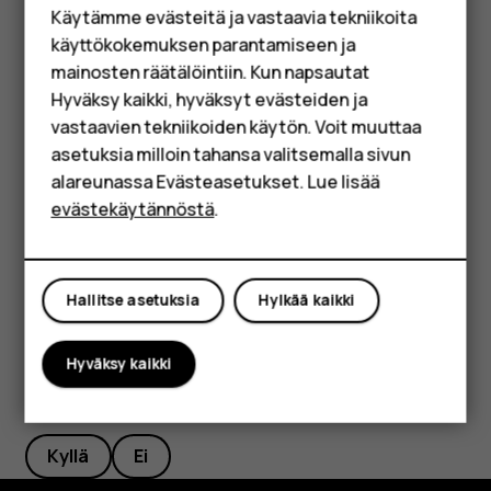
Käytämme evästeitä ja vastaavia tekniikoita
Googlen puhehakua. Esitä kysymyksesi ja vapauta
Lisävarusteet
käyttökokemuksen parantamiseen ja
näppäin. Näet Googlen vastauksen puhelimen
HMD Terra M
näytössä.
mainosten räätälöintiin. Kun napsautat
Hyväksy kaikki, hyväksyt evästeiden ja
Yrityksille
vastaavien tekniikoiden käytön. Voit muuttaa
Poista Google Assistant -näppäin käytöstä
asetuksia milloin tahansa valitsemalla sivun
Tabletit
Jos haluat poistaa Google Assistant -näppäimen käytöstä,
alareunassa Evästeasetukset. Lue lisää
napauta
Asetukset
>
Järjestelmä
>
Eleet
>
Google
Shop
evästekäytännöstä
.
Assistant -painike
ja poista
Google Assistant -painike
käytöstä.
Oma tili
Hallitse asetuksia
Hylkää kaikki
Hyväksy kaikki
Oliko tästä apua?
Kyllä
Ei