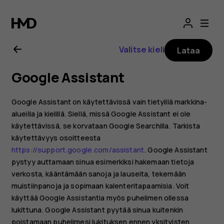
Nokia
G21
Valitse kieli
Lataa
-
Google Assistant
käyttöopas
Google Assistant on käytettävissä vain tietyillä markkina-
alueilla ja kielillä. Siellä, missä Google Assistant ei ole
käytettävissä, se korvataan Google Searchilla. Tarkista
käytettävyys osoitteesta
https://support.google.com/assistant
. Google Assistant
pystyy auttamaan sinua esimerkiksi hakemaan tietoja
verkosta, kääntämään sanoja ja lauseita, tekemään
muistiinpanoja ja sopimaan kalenteritapaamisia. Voit
käyttää Google Assistantia myös puhelimen ollessa
lukittuna. Google Assistant pyytää sinua kuitenkin
poistamaan puhelimesi lukituksen ennen yksityisten