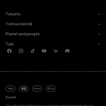
Tutustu
Tietoa meistä
Planet and people
Tuki
Facebook
Instagram
Tiktok
Youtube
Linkedin
Discord
Suomi
TM ja © 2026 HMD Global. Kaikki oikeudet pidätetään. Bertel