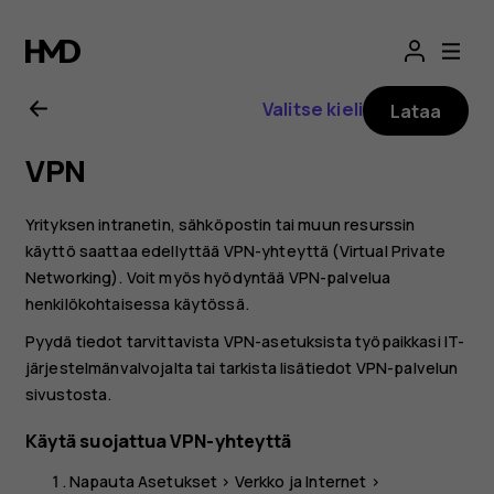
Nokia
G21
Valitse kieli
Lataa
-
VPN
käyttöopas
Yrityksen intranetin, sähköpostin tai muun resurssin
käyttö saattaa edellyttää VPN-yhteyttä (Virtual Private
Networking). Voit myös hyödyntää VPN-palvelua
henkilökohtaisessa käytössä.
Pyydä tiedot tarvittavista VPN-asetuksista työpaikkasi IT-
järjestelmänvalvojalta tai tarkista lisätiedot VPN-palvelun
sivustosta.
Käytä suojattua VPN-yhteyttä
Napauta
Asetukset
>
Verkko ja Internet
>