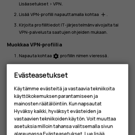
Lisäasetukset
>
VPN
.
Lisää VPN-profiili napauttamalla kohtaa
.
add
Kirjoita profiilitiedot IT-järjestelmänvalvojalta tai
VPN-palvelusta saatujen ohjeiden mukaan.
Muokkaa VPN-profiilia
Napauta kohtaa
profiilin nimen vieressä.
settings
Älypuhelimet
Muuta tarvittavat tiedot.
Evästeasetukset
Perinteiset puhelimet
Poista VPN-profiili
Käytämme evästeitä ja vastaavia tekniikoita
Lisävarusteet
Napauta kohtaa
profiilin nimen vieressä.
settings
käyttökokemuksen parantamiseen ja
Napauta
UNOHDA
.
HMD Terra M
mainosten räätälöintiin. Kun napsautat
Hyväksy kaikki, hyväksyt evästeiden ja
Yrityksille
vastaavien tekniikoiden käytön. Voit muuttaa
asetuksia milloin tahansa valitsemalla sivun
Tabletit
alareunassa Evästeasetukset. Lue lisää