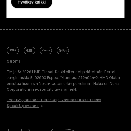
Hyväksy kaikki
Facebook
Instagram
Tiktok
Youtube
Linkedin
Discord
Suomi
TM ja © 2026 HMD Global. Kaikki oikeudet pidätetään. Bertel
Jungin aukio 9, 02600 Espoo. Y-tunnus: 2724044-2. HMD Global
omistaa lisenssin Nokia-tuotemerkin puhelimiin. Nokia on Nokia
Corporationin rekisteröity tavaramerkki.
Ehdot
Myyntiehdot
Tietosuoja
Evästeasetukset
Etiikka
Speak Up channel
Tietoa meistä
Blog
Korjaa, käytä uudelleen, kierrätä