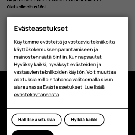
Oletusilmoitusääni
.
Älypuhelimet
Evästeasetukset
Perinteiset puhelimet
Käytämme evästeitä ja vastaavia tekniikoita
Lisävarusteet
Oliko tästä apua?
käyttökokemuksen parantamiseen ja
HMD Terra M
mainosten räätälöintiin. Kun napsautat
Hyväksy kaikki, hyväksyt evästeiden ja
Kyllä
Ei
Yrityksille
vastaavien tekniikoiden käytön. Voit muuttaa
asetuksia milloin tahansa valitsemalla sivun
Tabletit
alareunassa Evästeasetukset. Lue lisää
Tutustu
Shop
evästekäytännöstä
.
Tietoa meistä
Oma tili
Planet and people
Hallitse asetuksia
Hylkää kaikki
Tuki