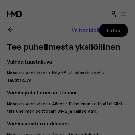
Nokia
G21
Valitse kieli
Lataa
-
Tee puhelimesta yksilöllinen
käyttöopas
Vaihda taustakuva
Napauta
Asetukset
>
Näyttö
>
Lisäasetukset
>
Taustakuva
.
Vaihda puhelimen soittoääni
Napauta
Asetukset
>
Äänet
>
Puhelimen soittoääni SIM1
tai
Puhelimen soittoääni SIM2
ja valitse ääni.
Vaihda viestin merkkiääni
Napauta
Asetukset
>
Äänet
>
Lisäasetukset
>