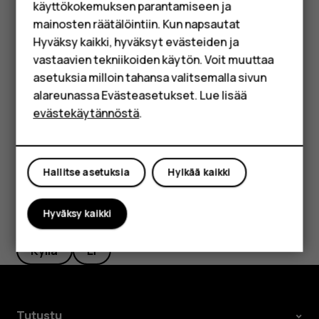
käyttökokemuksen parantamiseen ja
Jos ilmenee kasvojentunnistusvirhe etkä pysty
HMD Terra M
mainosten räätälöintiin. Kun napsautat
käyttämään vaihtoehtoisia sisäänkirjautumistapoja
Hyväksy kaikki, hyväksyt evästeiden ja
puhelimen palauttamiseksi tai nollaamiseksi, puhelin on
Yrityksille
vastaavien tekniikoiden käytön. Voit muuttaa
huollettava. Tästä voi aiheutua lisäkuluja, ja kaikki
asetuksia milloin tahansa valitsemalla sivun
Tabletit
puhelimessa olevat henkilökohtaiset tiedot voivat hävitä.
alareunassa Evästeasetukset. Lue lisää
Lisätietoja saat lähimmästä puhelimen valtuutetusta
Shop
evästekäytännöstä
.
huoltoliikkeestä tai puhelimen myyjältä.
Oma tili
Hallitse asetuksia
Hylkää kaikki
Oliko tästä apua?
Hyväksy kaikki
Kyllä
Ei
Tutustu