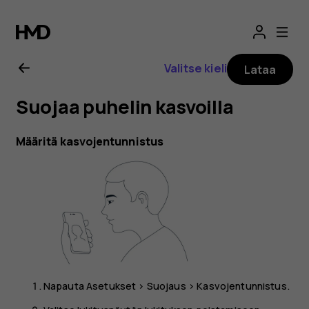
Nokia
G21
Valitse kieli
Lataa
-
Suojaa puhelin kasvoilla
käyttöopas
Määritä kasvojentunnistus
Napauta
Asetukset
>
Suojaus
>
Kasvojentunnistus
.