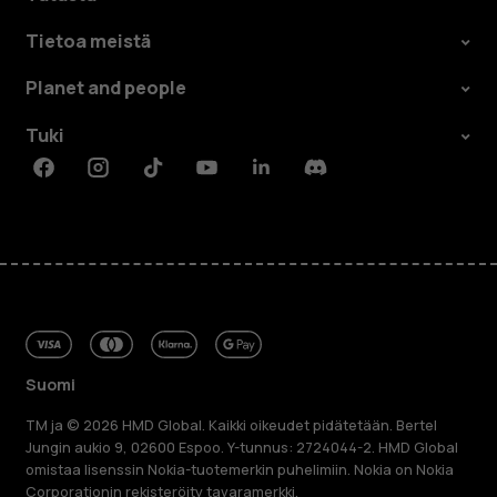
Tietoa meistä
Planet and people
Tuki
Facebook
Instagram
Tiktok
Youtube
Linkedin
Discord
Suomi
TM ja © 2026 HMD Global. Kaikki oikeudet pidätetään. Bertel
Jungin aukio 9, 02600 Espoo. Y-tunnus: 2724044-2. HMD Global
omistaa lisenssin Nokia-tuotemerkin puhelimiin. Nokia on Nokia
Corporationin rekisteröity tavaramerkki.