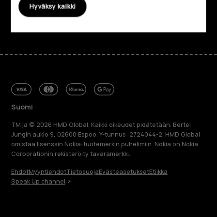
Hyväksy kaikki
Facebook
Instagram
Tiktok
Youtube
Linkedin
Discord
Suomi
TM ja © 2026 HMD Global. Kaikki oikeudet pidätetään. Bertel
Jungin aukio 9, 02600 Espoo. Y-tunnus: 2724044-2. HMD Global
omistaa lisenssin Nokia-tuotemerkin puhelimiin. Nokia on Nokia
Corporationin rekisteröity tavaramerkki.
Ehdot
Myyntiehdot
Tietosuoja
Evästeasetukset
Etiikka
Speak Up channel
Tietoa meistä
Blog