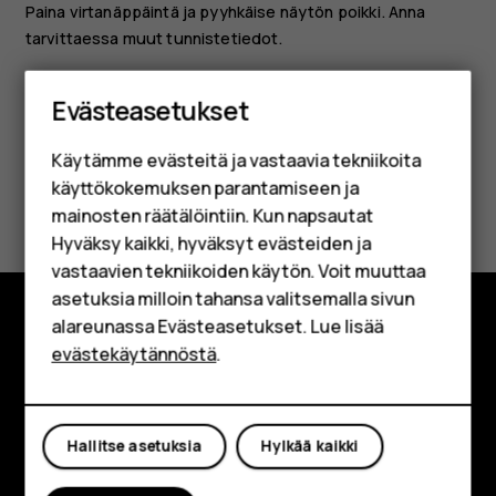
Paina virtanäppäintä ja pyyhkäise näytön poikki. Anna
tarvittaessa muut tunnistetiedot.
Älypuhelimet
Evästeasetukset
Perinteiset puhelimet
Käytämme evästeitä ja vastaavia tekniikoita
Lisävarusteet
käyttökokemuksen parantamiseen ja
Oliko tästä apua?
HMD Terra M
mainosten räätälöintiin. Kun napsautat
Hyväksy kaikki, hyväksyt evästeiden ja
Kyllä
Ei
Yrityksille
vastaavien tekniikoiden käytön. Voit muuttaa
asetuksia milloin tahansa valitsemalla sivun
Tabletit
alareunassa Evästeasetukset. Lue lisää
Shop
Tutustu
evästekäytännöstä
.
Tietoa meistä
Oma tili
Planet and people
Hallitse asetuksia
Hylkää kaikki
Tuki