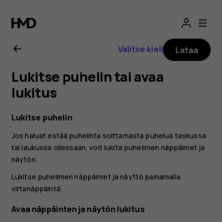
Nokia
G21
Valitse kieli
Lataa
-
Lukitse puhelin tai avaa
käyttöopas
lukitus
Lukitse puhelin
Jos haluat estää puhelinta soittamasta puhelua taskussa
tai laukussa ollessaan, voit lukita puhelimen näppäimet ja
näytön.
Lukitse puhelimen näppäimet ja näyttö painamalla
virtanäppäintä.
Avaa näppäinten ja näytön lukitus