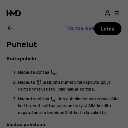
Nokia
G21
Valitse kieli
Lataa
-
Puhelut
käyttöopas
Soita puhelu
Napauta kohtaa
.
phone
Napauta
ja kirjoita numero tai napauta
ja
dialpad
group
valitse yhteystieto, jolle haluat soittaa.
Napauta kohtaa
. Jos puhelimessasi on kaksi SIM-
phone
korttia, voit soittaa puhelun tietyltä SIM-kortilta
napauttamalla kyseisen SIM-kortin kuvaketta.
Vastaa puheluun