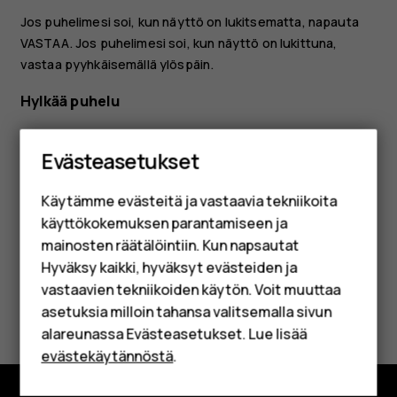
Jos puhelimesi soi, kun näyttö on lukitsematta, napauta
VASTAA
. Jos puhelimesi soi, kun näyttö on lukittuna,
vastaa pyyhkäisemällä ylöspäin.
Hylkää puhelu
Jos puhelimesi soi, kun näyttö on lukitsematta, napauta
Älypuhelimet
HYLKÄÄ
. Jos puhelimesi soi, kun näyttö on lukittuna,
Evästeasetukset
hylkää puhelu pyyhkäisemällä alaspäin.
Perinteiset puhelimet
Käytämme evästeitä ja vastaavia tekniikoita
Lisävarusteet
käyttökokemuksen parantamiseen ja
mainosten räätälöintiin. Kun napsautat
HMD Terra M
Hyväksy kaikki, hyväksyt evästeiden ja
vastaavien tekniikoiden käytön. Voit muuttaa
Yrityksille
Oliko tästä apua?
asetuksia milloin tahansa valitsemalla sivun
Tabletit
alareunassa Evästeasetukset. Lue lisää
Kyllä
Ei
evästekäytännöstä
.
Oma tili