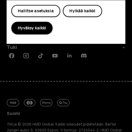
Tutustu
Hallitse asetuksia
Hylkää kaikki
Tietoa meistä
Hyväksy kaikki
Planet and people
Tuki
Facebook
Instagram
Tiktok
Youtube
Linkedin
Discord
Suomi
TM ja © 2026 HMD Global. Kaikki oikeudet pidätetään. Bertel
Jungin aukio 9, 02600 Espoo. Y-tunnus: 2724044-2. HMD Global