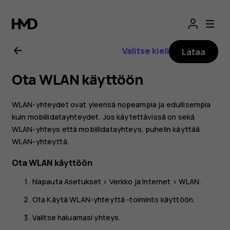
Nokia
G21
Valitse kieli
Lataa
-
Ota WLAN käyttöön
käyttöopas
WLAN-yhteydet ovat yleensä nopeampia ja edullisempia
kuin mobiilidatayhteydet. Jos käytettävissä on sekä
WLAN-yhteys että mobiilidatayhteys, puhelin käyttää
WLAN-yhteyttä.
Ota WLAN käyttöön
Napauta
Asetukset
>
Verkko ja Internet
>
WLAN
.
Ota
Käytä WLAN-yhteyttä
-toiminto käyttöön.
Valitse haluamasi yhteys.