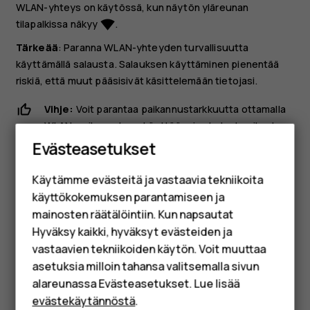
WLAN-yhteys on käytössä, kun näytön yläreunan
tilapalkissa näkyy
.
network_wifi
Tärkeää
: Paranna WLAN-yhteyden turvallisuutta
käyttämällä salausta. Salauksen käyttäminen pienentää
riskiä, että muut pääsisivät käsittelemään tietojasi.
Vihje:
Voit parantaa paikannustarkkuutta ottamalla
Älypuhelimet
WLAN-paikannuksen käyttöön, jos haluat paikantaa
sijainnin esimerkiksi sisätiloissa ja korkeiden
Evästeasetukset
Perinteiset puhelimet
rakennusten välissä, missä satelliittisignaaleja ei ole
saatavilla.
Käytämme evästeitä ja vastaavia tekniikoita
Lisävarusteet
käyttökokemuksen parantamiseen ja
HMD Terra M
mainosten räätälöintiin. Kun napsautat
Hyväksy kaikki, hyväksyt evästeiden ja
Yrityksille
vastaavien tekniikoiden käytön. Voit muuttaa
asetuksia milloin tahansa valitsemalla sivun
Tabletit
Oliko tästä apua?
alareunassa Evästeasetukset. Lue lisää
Shop
evästekäytännöstä
.