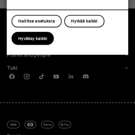
Kyllä
Ei
Oma tili
Hallitse asetuksia
Hylkää kaikki
Tutustu
Hyväksy kaikki
Tietoa meistä
Planet and people
Tuki
Facebook
Instagram
Tiktok
Youtube
Linkedin
Discord