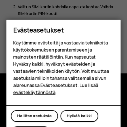
Valitun SIM-kortin kohdalla napauta kohtaa
Vaihda
SIM-kortin PIN-koodi
.
Älypuhelimet
Evästeasetukset
Perinteiset puhelimet
Käytämme evästeitä ja vastaavia tekniikoita
Lisävarusteet
käyttökokemuksen parantamiseen ja
Oliko tästä apua?
HMD Terra M
mainosten räätälöintiin. Kun napsautat
Hyväksy kaikki, hyväksyt evästeiden ja
Yrityksille
Kyllä
Ei
vastaavien tekniikoiden käytön. Voit muuttaa
asetuksia milloin tahansa valitsemalla sivun
Tabletit
alareunassa Evästeasetukset. Lue lisää
Shop
evästekäytännöstä
.
Tutustu
Tietoa meistä
Oma tili
Hallitse asetuksia
Hylkää kaikki
Planet and people