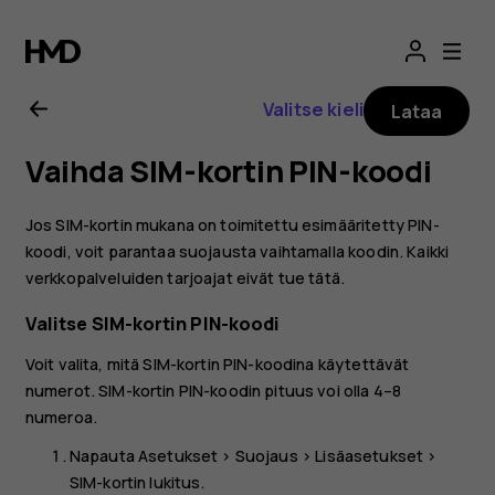
Nokia
G21
Valitse kieli
Lataa
-
Vaihda SIM-kortin PIN-koodi
käyttöopas
Jos SIM-kortin mukana on toimitettu esimääritetty PIN-
koodi, voit parantaa suojausta vaihtamalla koodin. Kaikki
verkkopalveluiden tarjoajat eivät tue tätä.
Valitse SIM-kortin PIN-koodi
Voit valita, mitä SIM-kortin PIN-koodina käytettävät
numerot. SIM-kortin PIN-koodin pituus voi olla 4–8
numeroa.
Napauta
Asetukset
>
Suojaus
>
Lisäasetukset
>
SIM-kortin lukitus
.