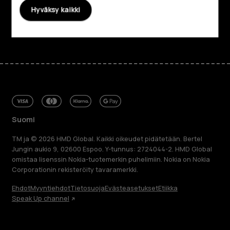
Tuki
Hyväksy kaikki
Facebook
Instagram
Tiktok
Youtube
Linkedin
Discord
Suomi
TM ja © 2026 HMD Global. Kaikki oikeudet pidätetään. Bertel
Jungin aukio 9, 02600 Espoo. Y-tunnus: 2724044-2. HMD Global
omistaa lisenssin Nokia-tuotemerkin puhelimiin. Nokia on Nokia
Corporationin rekisteröity tavaramerkki.
Ehdot
Myyntiehdot
Tietosuoja
Evästeasetukset
Etiikka
Speak Up channel
Tietoa meistä
Blog