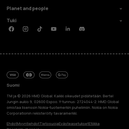
Planet and people
Tuki
Facebook
Instagram
Tiktok
Youtube
Linkedin
Discord
Suomi
TM ja © 2026 HMD Global. Kaikki oikeudet pidätetään. Bertel
Jungin aukio 9, 02600 Espoo. Y-tunnus: 2724044-2. HMD Global
omistaa lisenssin Nokia-tuotemerkin puhelimiin. Nokia on Nokia
Corporationin rekisteröity tavaramerkki.
Ehdot
Myyntiehdot
Tietosuoja
Evästeasetukset
Etiikka