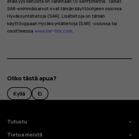
etäisyys kehosta on vähintään 1,5 senttimetriä. Tarkat
SAR-enimmäisarvot ovat tämän käyttöohjeen osiossa
Hyväksyntätietoja (SAR). Lisätietoja on tämän
käyttöoppaan Hyväksyntätietoja (SAR) -osiossa tai
osoitteessa
www.sar-tick.com
.
Oliko tästä apua?
Kyllä
Ei
Tutustu
Tietoa meistä