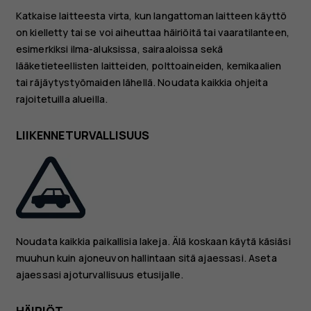
Katkaise laitteesta virta, kun langattoman laitteen käyttö
on kielletty tai se voi aiheuttaa häiriöitä tai vaaratilanteen,
esimerkiksi ilma-aluksissa, sairaaloissa sekä
lääketieteellisten laitteiden, polttoaineiden, kemikaalien
tai räjäytystyömaiden lähellä. Noudata kaikkia ohjeita
rajoitetuilla alueilla.
LIIKENNETURVALLISUUS
Noudata kaikkia paikallisia lakeja. Älä koskaan käytä käsiäsi
muuhun kuin ajoneuvon hallintaan sitä ajaessasi. Aseta
ajaessasi ajoturvallisuus etusijalle.