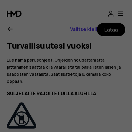
Nokia
G21
Valitse kieli
Lataa
-
Turvallisuutesi vuoksi
käyttöopas
Lue nämä perusohjeet. Ohjeiden noudattamatta
jättäminen saattaa olla vaarallista tai paikallisten lakien ja
säädösten vastaista. Saat lisätietoja lukemalla koko
oppaan.
SULJE LAITE RAJOITETUILLA ALUEILLA