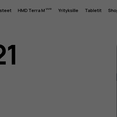
usteet
HMD Terra M
Yrityksille
Tabletit
Sho
21
as