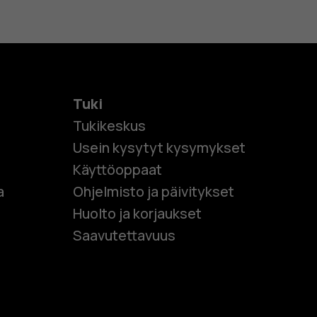
Tuki
Tukikeskus
Usein kysytyt kysymykset
Käyttöoppaat
et
a
Ohjelmisto ja päivitykset
Huolto ja korjaukset
 puhelimet
Saavutettavuus
et