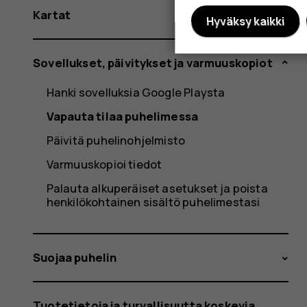
Kartat
Hyväksy kaikki
Sovellukset, päivitykset ja varmuuskopiot
Hanki sovelluksia Google Playsta
Vapauta tilaa puhelimessa
Päivitä puhelinohjelmisto
Varmuuskopioi tiedot
Palauta alkuperäiset asetukset ja poista
henkilökohtainen sisältö puhelimestasi
Suojaa puhelin
Tuotetietoja ja turvallisuutta koskevia