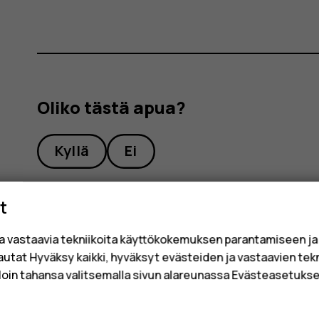
Oliko tästä apua?
Kyllä
Ei
t
a vastaavia tekniikoita käyttökokemuksen parantamiseen j
sautat Hyväksy kaikki, hyväksyt evästeiden ja vastaavien tek
loin tahansa valitsemalla sivun alareunassa Evästeasetukset