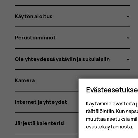
Käytön aloitus
Perustoiminnot
Ole yhteydessä ystäviin ja sukulaisiin
Kamera
Evästeasetukse
Internet ja yhteydet
Käytämme evästeitä j
räätälöintiin. Kun nap
muuttaa asetuksia mil
Järjestä kalenterisi
evästekäytännöstä
.