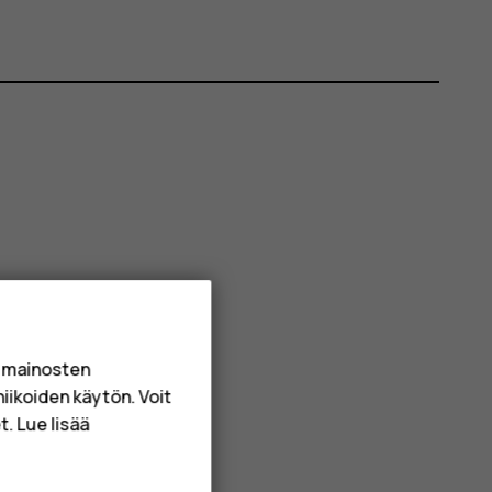
a mainosten
niikoiden käytön. Voit
. Lue lisää