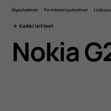
Nokia
Älypuhelimet
Perinteiset puhelimet
Lisävar
Oma tili
Kaikki laitteet
G21
Nokia G
-
käyttöop