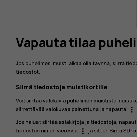
Vapauta tilaa puhe
Jos puhelimesi muisti alkaa olla täynnä, siirrä tie
tiedostot.
Siirrä tiedostoja muistikortille
Voit siirtää valokuvia puhelimen muistista muistik
more_vert
siirrettävää valokuvaa painettuna ja napauta
Jos haluat siirtää asiakirjoja ja tiedostoja, napau
more_vert
tiedoston nimen vieressä
ja sitten
Siirrä SD-ko