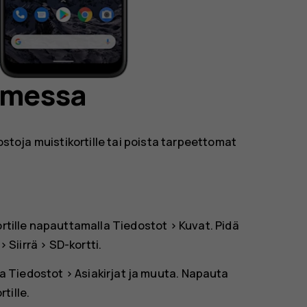
limessa
dostoja muistikortille tai poista tarpeettomat
ortille napauttamalla
Tiedostot
>
Kuvat
. Pidä
>
Siirrä
>
SD-kortti
.
ta
Tiedostot
>
Asiakirjat ja muuta
. Napauta
rtille
.