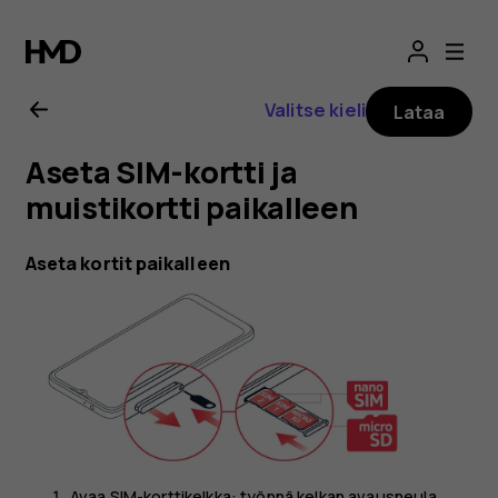
Nokia
G21
Valitse kieli
Lataa
-
Aseta SIM-kortti ja
käyttöopas
muistikortti paikalleen
Aseta kortit paikalleen
Avaa SIM-korttikelkka: työnnä kelkan avausneula