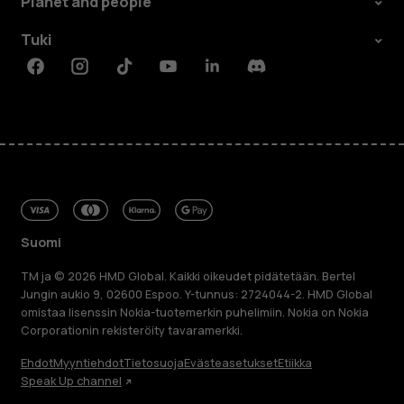
Planet and people
Tuki
Facebook
Instagram
Tiktok
Youtube
Linkedin
Discord
Suomi
TM ja © 2026 HMD Global. Kaikki oikeudet pidätetään. Bertel
Jungin aukio 9, 02600 Espoo. Y-tunnus: 2724044-2. HMD Global
omistaa lisenssin Nokia-tuotemerkin puhelimiin. Nokia on Nokia
Corporationin rekisteröity tavaramerkki.
Ehdot
Myyntiehdot
Tietosuoja
Evästeasetukset
Etiikka
Speak Up channel
Tietoa meistä