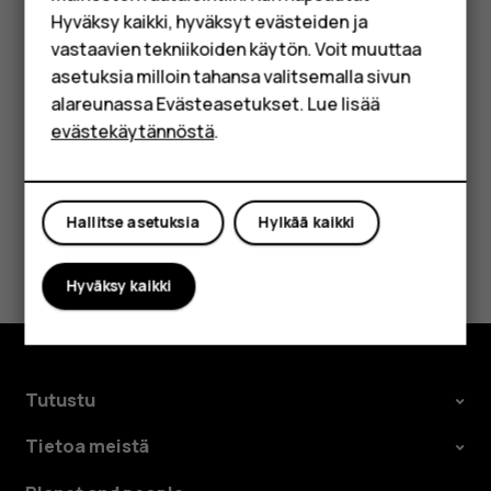
HMD Terra M
Hyväksy kaikki, hyväksyt evästeiden ja
Tärkeää
: Älä poista muistikorttia, kun sovellus
Yrityksille
vastaavien tekniikoiden käytön. Voit muuttaa
käyttää sitä. Tämä voi vahingoittaa muistikorttia ja
asetuksia milloin tahansa valitsemalla sivun
Tabletit
laitetta sekä vioittaa kortille tallennettuja tietoja.
alareunassa Evästeasetukset. Lue lisää
Shop
evästekäytännöstä
.
Oma tili
Hallitse asetuksia
Hylkää kaikki
Oliko tästä apua?
Hyväksy kaikki
Kyllä
Ei
Tutustu
Tietoa meistä