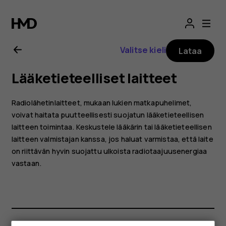
Nokia
G21
Valitse kieli
Lataa
-
Lääketieteelliset laitteet
käyttöopas
Radiolähetinlaitteet, mukaan lukien matkapuhelimet,
voivat haitata puutteellisesti suojatun lääketieteellisen
laitteen toimintaa. Keskustele lääkärin tai lääketieteellisen
laitteen valmistajan kanssa, jos haluat varmistaa, että laite
on riittävän hyvin suojattu ulkoista radiotaajuusenergiaa
vastaan.