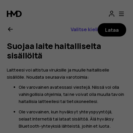
Nokia
G21
Valitse kieli
Lataa
-
Suojaa laite haitalliselta
käyttöopas
sisällöltä
Laitteesi voi altistua viruksille ja muulle haitalliselle
sisällölle. Noudata seuraavia varotoimia:
Ole varovainen avatessasi viestejä. Niissä voi olla
vahingollisia ohjelmia, tai ne voivat olla muulla tavoin
haitallisia laitteellesi tai tietokoneellesi.
Ole varovainen, kun hyväksyt yhteyspyyntöjä,
selaat Internetiä tai lataat sisältöä. Älä hyväksy
Bluetooth-yhteyksiä lähteistä, joihin et luota.