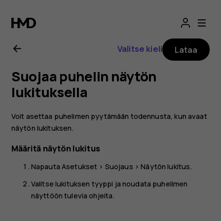
Nokia
G21
Valitse kieli
Lataa
-
Suojaa puhelin näytön
käyttöopas
lukituksella
Voit asettaa puhelimen pyytämään todennusta, kun avaat
näytön lukituksen.
Määritä näytön lukitus
Napauta
Asetukset
>
Suojaus
>
Näytön lukitus
.
Valitse lukituksen tyyppi ja noudata puhelimen
näyttöön tulevia ohjeita.