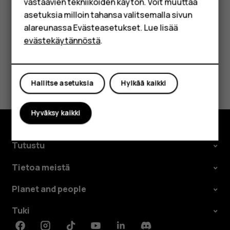
Yrityksille
silloin, kun puhelin on yhteydessä Internetiin.
vastaavien tekniikoiden käytön. Voit muuttaa
asetuksia milloin tahansa valitsemalla sivun
Tabletit
alareunassa Evästeasetukset. Lue lisää
Shop
evästekäytännöstä
.
Oma tili
Oliko tästä apua?
Hallitse asetuksia
Hylkää kaikki
Kyllä
Ei
Hyväksy kaikki
Tutustu
Tietoa meistä
Planet and people
Tuki