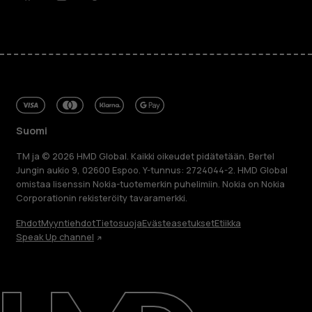
Facebook
Instagram
Tiktok
Youtube
Linkedin
Discord
Suomi
TM ja © 2026 HMD Global. Kaikki oikeudet pidätetään. Bertel
Jungin aukio 9, 02600 Espoo. Y-tunnus: 2724044-2. HMD Global
omistaa lisenssin Nokia-tuotemerkin puhelimiin. Nokia on Nokia
Corporationin rekisteröity tavaramerkki.
Ehdot
Myyntiehdot
Tietosuoja
Evästeasetukset
Etiikka
Speak Up channel
Tietoa meistä
Blog
Korjaa, käytä uudelleen, kierrätä