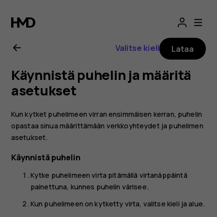
Nokia
G21
Valitse kieli
Lataa
-
Käynnistä puhelin ja määritä
käyttöopas
asetukset
Kun kytket puhelimeen virran ensimmäisen kerran, puhelin
opastaa sinua määrittämään verkkoyhteydet ja puhelimen
asetukset.
Käynnistä puhelin
Kytke puhelimeen virta pitämällä virtanäppäintä
painettuna, kunnes puhelin värisee.
Kun puhelimeen on kytketty virta, valitse kieli ja alue.