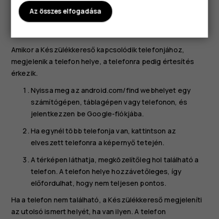
Az összes elfogadása
Helymeghatározás bekapcsolva
Készülékkereső be van kapcsolva
Amikor a Készülékkereső kapcsolódik telefonjához,
megjelenik a telefon helye, a telefonra pedig értesítés
érkezik.
Nyissa meg az android.com/find webhelyet egy
számítógépen, táblagépen vagy telefonon, és
jelentkezzen be Google-fiókjába.
Ha egynél több telefonja van, kattintson az
elveszett telefonra a képernyő tetején.
A térképen láthatja, megközelítőleg hol található a
telefon. A telefon helye hozzávetőleges, így
előfordulhat, hogy nem teljesen pontos.
Ha a telefon nem található, a Készülékkereső megjeleníti
az utolsó ismert helyét, ha van ilyen. A telefon