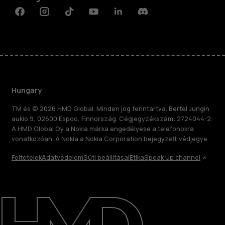
Facebook
Instagram
Tiktok
Youtube
Linkedin
Discord
Hungary
TM és © 2026 HMD Global. Minden jog fenntartva. Bertel Jungin
aukio 9, 02600 Espoo, Finnország. Cégjegyzékszám: 2724044-2.
A HMD Global Oy a Nokia márka engedélyese a telefonokra
vonatkozóan. A Nokia a Nokia Corporation bejegyzett védjegye.
Feltételek
Adatvédelem
Süti beállításai
Etika
Speak Up channel
Rólunk
Javítás, újrafelhasználás, újrahasznosítás