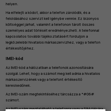
helyen.
Ha elfelejti a kódot, akkor a telefon zárolódik, és a
feloldásához szervizt kell igénybe vennie. Ez bizonyos
költséggel járhat, valamint a telefonon tárolt összes
személyes adat törlését eredményezheti. A telefonnal
kapcsolatos további tájékoztatásért forduljon a
legközelebbi hivatalos márkaszervizhez, vagy a telefon
értékesítőjéhez.
IMEI-kód
Az IMEI-kód a hálózatban a telefonok azonosítására
szolgál. Lehet, hogy a számot meg kell adnia a hivatalos
márkaszervizének vagy a telefont értékesítő
kereskedőnek.
Az IMEI-szám megtekintéséhez tárcsázza a
*#06#
számot.
Az IMEI-szám megtalálható a telefonra vagy a SIM-tálcára