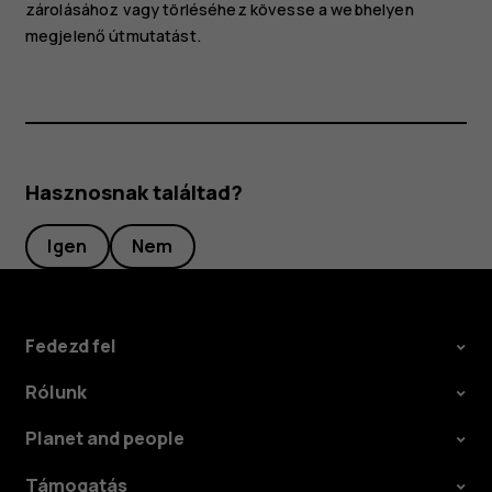
zárolásához vagy törléséhez kövesse a webhelyen
megjelenő útmutatást.
Hasznosnak találtad?
Igen
Nem
Fedezd fel
Rólunk
Planet and people
Támogatás