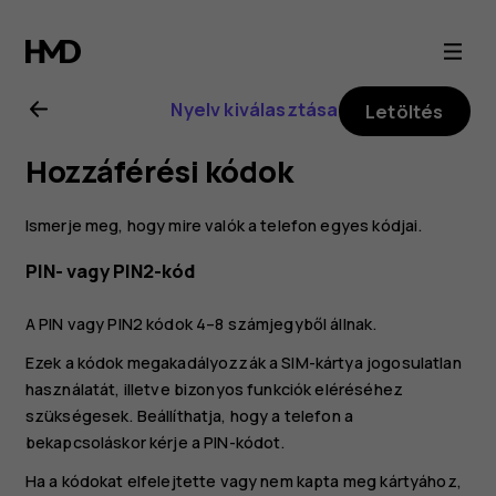
Nokia
8.1
Nyelv kiválasztása
Letöltés
felhasználói
Hozzáférési kódok
kézikönyv
Ismerje meg, hogy mire valók a telefon egyes kódjai.
PIN- vagy PIN2-kód
A PIN vagy PIN2 kódok 4–8 számjegyből állnak.
Ezek a kódok megakadályozzák a SIM-kártya jogosulatlan
használatát, illetve bizonyos funkciók eléréséhez
szükségesek. Beállíthatja, hogy a telefon a
bekapcsoláskor kérje a PIN-kódot.
Ha a kódokat elfelejtette vagy nem kapta meg kártyához,