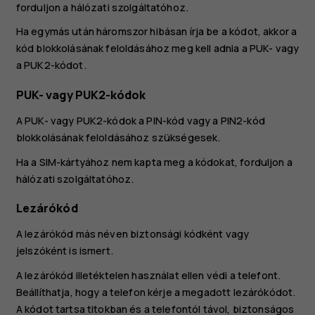
forduljon a hálózati szolgáltatóhoz.
Ha egymás után háromszor hibásan írja be a kódot, akkor a
kód blokkolásának feloldásához meg kell adnia a PUK- vagy
a PUK2-kódot.
PUK- vagy PUK2-kódok
A PUK- vagy PUK2-kódok a PIN-kód vagy a PIN2-kód
blokkolásának feloldásához szükségesek.
Ha a SIM-kártyához nem kapta meg a kódokat, forduljon a
hálózati szolgáltatóhoz.
Lezárókód
A lezárókód más néven biztonsági kódként vagy
jelszóként is ismert.
A lezárókód illetéktelen használat ellen védi a telefont.
Beállíthatja, hogy a telefon kérje a megadott lezárókódot.
A kódot tartsa titokban és a telefontól távol, biztonságos