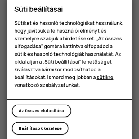
nyomtatva (a telefonmodelltől függően). Ha a telefonja
Süti beállításai
levehető hátlappal rendelkezik, akkor az IMEI-szám a
hátlap alatt található.
Sütiket és hasonló technológiákat használunk,
hogy javítsuk a felhasználói élményt és
Az IMEI a termék eredeti dobozán is látható.
személyre szabjuk a hirdetéseket. „Az összes
A telefon megkeresése és feloldása
elfogadása“ gombra kattintva elfogadod a
Okostelefonok
sütik és hasonló technológiák használatát. Az
Ha elveszíti telefonját, akkor megkeresheti, zárolhatja
Klasszikus telefonok
oldal alján a „Süti beállításai“ lehetőséget
vagy törölheti, ha bejelentkezett egy Google-fiókba. A
kiválasztva bármikor módosíthatod a
Készülékkereső alapértelmezés szerint be van kapcsolva
Tartozékok
beállításokat. Ismerd meg jobban a
sütikre
a Google-fiókkal társított telefonokon.
vonatkozó szabályzatunkat
.
Táblagépek
A Készülékkereső használatához az elveszett telefonra
igaznak kell lennie a következőknek:
Bekapcsolva
Az összes elutasítása
Bejelentkezett egy Google Fiókba
Csatlakozva mobil adatkapcsolathoz vagy Wi-Fi-hez
Beállítások kezelése
Látható a Google Playen