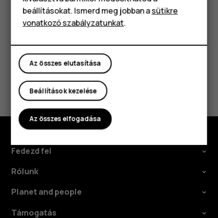
Tartozékok
semmilyen felelősséget.
beállításokat. Ismerd meg jobban a
sütikre
vonatkozó szabályzatunkat
.
Táblagépek
Az összes elutasítása
Hasznosnak találtad?
Beállítások kezelése
Igen
Nem
Az összes elfogadása
Fedezd fel
Rólunk
Planet and people
Támogatás