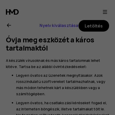
Nokia
8.1
Nyelv kiválasztása
Letöltés
felhasználói
Óvja meg eszközét a káros
kézikönyv
tartalmaktól
A készülék vírusoknak és más káros tartalomnak lehet
kitéve. Tartsa be az alábbi óvintézkedéseket:
Legyen óvatos az üzenetek megnyitásakor. Azok
rosszindulatú szoftvereket tartalmazhatnak, vagy
más módon tehetnek kárt a készülékben vagy a
számítógépben.
Legyen óvatos, ha csatlakozási kéréseket fogad el,
az interneten böngészik, illetve tartalmakat tölt le.