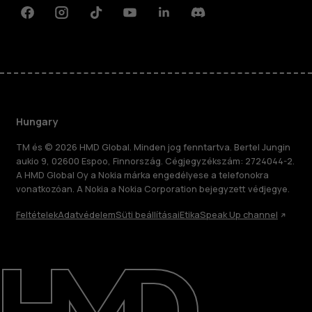
Facebook
Instagram
Tiktok
Youtube
Linkedin
Discord
Hungary
TM és © 2026 HMD Global. Minden jog fenntartva. Bertel Jungin
aukio 9, 02600 Espoo, Finnország. Cégjegyzékszám: 2724044-2.
A HMD Global Oy a Nokia márka engedélyese a telefonokra
vonatkozóan. A Nokia a Nokia Corporation bejegyzett védjegye.
Feltételek
Adatvédelem
Süti beállításai
Etika
Speak Up channel
Rólunk
Javítás, újrafelhasználás, újrahasznosítás
Támogatás