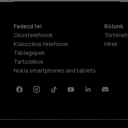
Fedezd fel
Rólunk
Okostelefonok
Történet
Klasszikus telefonok
Hírek
Táblagépek
Tartozékok
Nokia smartphones and tablets
Facebook
Instagram
Tiktok
Youtube
Linkedin
Discord