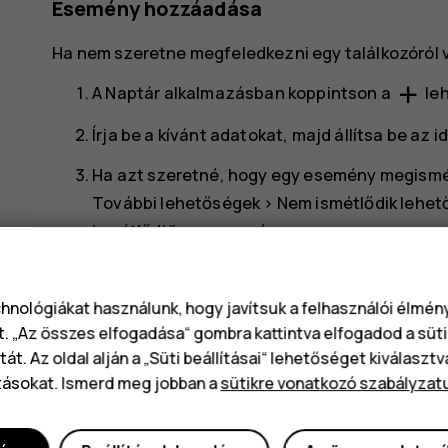
Esemény hozzáadása
Ha nem szeretne megfeledkezni egy találkozóról 
add
A
Naptár
alkalmazásban koppintson a
leh
Írja be a kívánt adatokat, majd állítsa be az id
Ha azt szeretné, hogy egy esemény megismé
További lehetőségek
>
Nem ismétlődik
lehető
ismétlődjön az esemény.
Emlékeztető idejének beállításához, koppints
időt.
chnológiákat használunk, hogy javítsuk a felhasználói élmé
t. „Az összes elfogadása“ gombra kattintva elfogadod a süti
Tipp:
Egy esemény szerkesztéséhez koppin
át. Az oldal alján a „Süti beállításai“ lehetőséget kiválaszt
és szerkessze a kívánt adatokat.
tásokat. Ismerd meg jobban a
sütikre vonatkozó szabályzat
Találkozó törlése