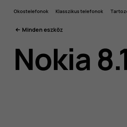
Nokia
Okostelefonok
Klasszikus telefonok
Tartoz
Minden eszköz
8.1
Nokia 8.
felhaszná
kéziköny