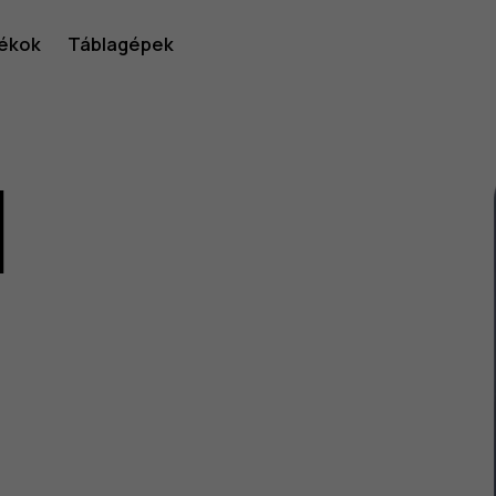
ékok
Táblagépek
1
lói
v