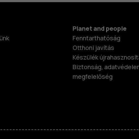
Planet and people
ünk
Fenntarthatóság
Otthoni javítás
Készülék újrahasznosí
Biztonság, adatvédele
megfelelőség
Okostelefo