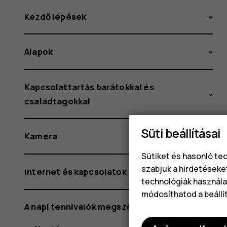
Kezdő lépések
Alapok
Kapcsolattartás barátokkal és
családtagokkal
Süti beállításai
Kamera
Sütiket és hasonló te
szabjuk a hirdetéseke
Internet és kapcsolatok
technológiák használat
módosíthatod a beállí
A napi tennivalók megszervezése