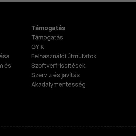
Támogatás
Támogatás
GYIK
tása
Felhasználói útmutatók
m és
Szoftverfrissítések
Szerviz és javítás
Akadálymentesség
nok