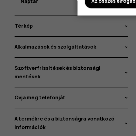
Naptár
Az összes elfoga
Térkép
Alkalmazások és szolgáltatások
Szoftverfrissítések és biztonsági
mentések
Óvja meg telefonját
A termékre és a biztonságra vonatkozó
információk