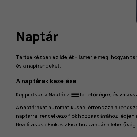
Naptár
Tartsa kézben az idejét – ismerje meg, hogyan ta
és a napirendeket.
A naptárak kezelése
dehaze
Koppintson a
Naptár
>
lehetőségre, és válassz
A naptárakat automatikusan létrehozza a rendszer
naptárral rendelkező fiók hozzáadásához lépjen
Beállítások
>
Fiókok
>
Fiók hozzáadása
lehetőségr