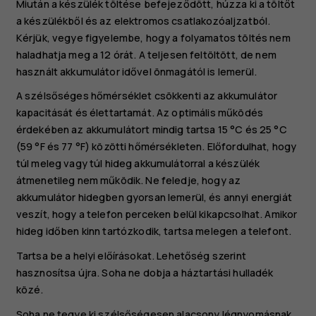
Miután a készülék töltése befejeződött, húzza ki a töltőt
a készülékből és az elektromos csatlakozóaljzatból.
Kérjük, vegye figyelembe, hogy a folyamatos töltés nem
haladhatja meg a 12 órát. A teljesen feltöltött, de nem
használt akkumulátor idővel önmagától is lemerül.
A szélsőséges hőmérséklet csökkenti az akkumulátor
kapacitását és élettartamát. Az optimális működés
érdekében az akkumulátort mindig tartsa 15 °C és 25 °C
(59 °F és 77 °F) közötti hőmérsékleten. Előfordulhat, hogy
túl meleg vagy túl hideg akkumulátorral a készülék
átmenetileg nem működik. Ne feledje, hogy az
akkumulátor hidegben gyorsan lemerül, és annyi energiát
veszít, hogy a telefon perceken belül kikapcsolhat. Amikor
hideg időben kinn tartózkodik, tartsa melegen a telefont.
Tartsa be a helyi előírásokat. Lehetőség szerint
hasznosítsa újra. Soha ne dobja a háztartási hulladék
közé.
Soha ne tegye ki szélsőségesen alacsony légnyomásnak