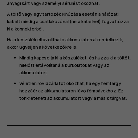
anyagi kárt vagy személyi sérülést okozhat.
A töltő vagy egy tartozék kihúzása esetén a hálózati
kábelt mindig a csatlakozónál (ne a kábelnél) fogva húzza
ki a konnektorból.
Ha a készülék eltávolítható akkumulátorral rendelkezik,
akkor ügyeljen a következőkre is:
Mindig kapcsolja ki a készüléket, és húzza ki a töltőt,
mielőtt eltávolítaná a burkolatokat vagy az
akkumulátort.
Véletlen rövidzárlatot okozhat, ha egy fémtárgy
hozzáér az akkumulátoron lévő fémsávokhoz. Ez
tönkreteheti az akkumulátort vagy a másik tárgyat.