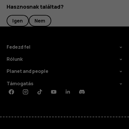
Hasznosnak találtad?
Igen
Nem
Fedezd fel
Rólunk
Planet and people
Támogatás
Facebook
Instagram
Tiktok
Youtube
Linkedin
Discord