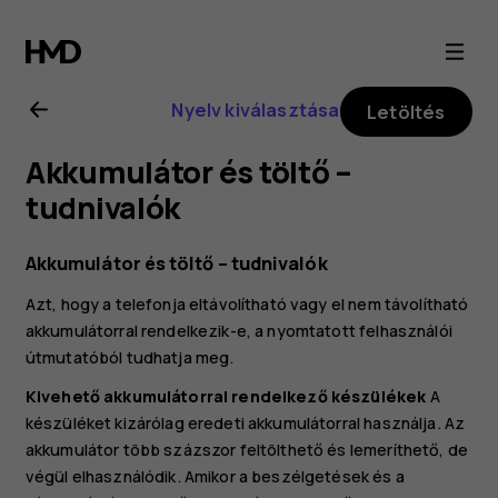
Nokia
8.1
Nyelv kiválasztása
Letöltés
felhasználói
Akkumulátor és töltő –
kézikönyv
tudnivalók
Akkumulátor és töltő – tudnivalók
Azt, hogy a telefonja eltávolítható vagy el nem távolítható
akkumulátorral rendelkezik-e, a nyomtatott felhasználói
útmutatóból tudhatja meg.
Kivehető akkumulátorral rendelkező készülékek
A
készüléket kizárólag eredeti akkumulátorral használja. Az
akkumulátor több százszor feltölthető és lemeríthető, de
végül elhasználódik. Amikor a beszélgetések és a