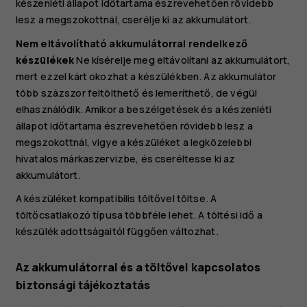
készenléti állapot időtartama észrevehetően rövidebb
lesz a megszokottnál, cserélje ki az akkumulátort.
Nem eltávolítható akkumulátorral rendelkező
készülékek
Ne kísérelje meg eltávolítani az akkumulátort,
mert ezzel kárt okozhat a készülékben. Az akkumulátor
több százszor feltölthető és lemeríthető, de végül
elhasználódik. Amikor a beszélgetések és a készenléti
állapot időtartama észrevehetően rövidebb lesz a
megszokottnál, vigye a készüléket a legközelebbi
hivatalos márkaszervizbe, és cseréltesse ki az
akkumulátort.
A készüléket kompatibilis töltővel töltse. A
töltőcsatlakozó típusa többféle lehet. A töltési idő a
készülék adottságaitól függően változhat.
Az akkumulátorral és a töltővel kapcsolatos
biztonsági tájékoztatás