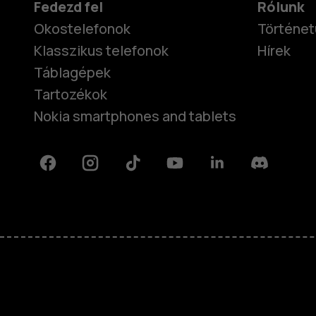
Fedezd fel
Rólunk
Okostelefonok
Történet
Klasszikus telefonok
Hírek
Táblagépek
Tartozékok
Nokia smartphones and tablets
Facebook
Instagram
Tiktok
Youtube
Linkedin
Discord