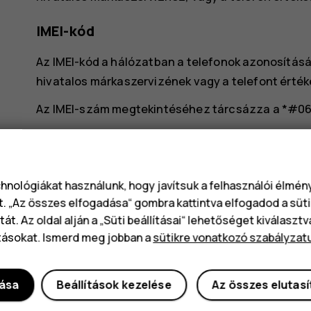
IMEI-kód
Az IMEI-kód a hálózatban a telefonok azonosításár
hivatalos márkaszervizének vagy a telefont érték
Az IMEI-szám megtekintéséhez tárcsázza a
*#0
Az IMEI-szám megtalálható a telefonra vagy a SI
Ha a telefonja levehető hátlappal rendelkezik, akk
Az IMEI a termék eredeti dobozán is látható.
chnológiákat használunk, hogy javítsuk a felhasználói élmé
t. „Az összes elfogadása“ gombra kattintva elfogadod a süti
A telefon megkeresése és feloldása
át. Az oldal alján a „Süti beállításai“ lehetőséget kiválaszt
tásokat. Ismerd meg jobban a
sütikre vonatkozó szabályzat
Ha elveszíti telefonját, akkor megkeresheti, zárol
Google-fiókba. A Készülékkereső alapértelmezés s
dása
Beállítások kezelése
Az összes elutas
társított telefonokon.