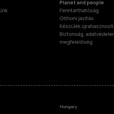
Planet and people
ünk
Fenntarthatóság
Otthoni javítás
Készülék újrahasznosí
Biztonság, adatvédele
megfelelőség
Okostelefo
Klasszikus 
Hungary