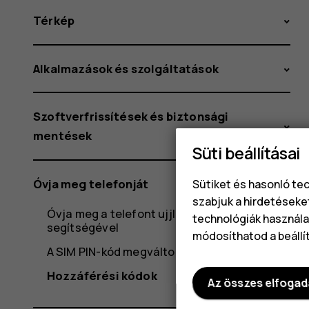
Térkép
Alkalmazások és szolgáltatások
Szoftverfrissítések és biztonsági
mentések
Süti beállításai
Óvja meg telefonját
Sütiket és hasonló te
szabjuk a hirdetéseke
Óvja meg a telefont ujjlenyomat
technológiák használat
segítségével
módosíthatod a beállí
A SIM PIN-kód megváltoztatása
Hozzáférési kódok
Az összes elfoga