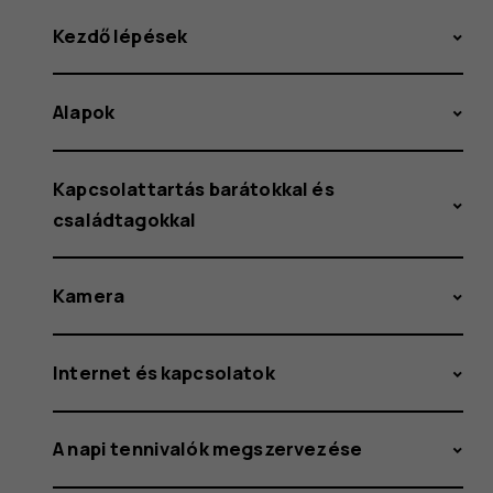
Kezdő lépések
Alapok
Kapcsolattartás barátokkal és
családtagokkal
Kamera
Internet és kapcsolatok
A napi tennivalók megszervezése