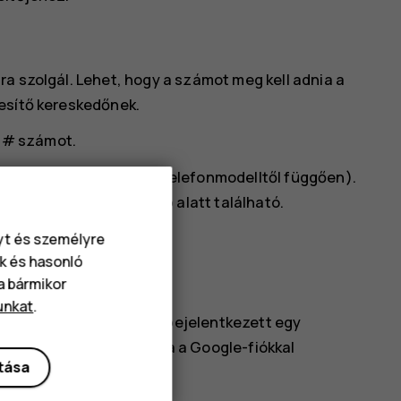
a szolgál. Lehet, hogy a számot meg kell adnia a
esítő kereskedőnek.
6#
számot.
M-tálcára nyomtatva (a telefonmodelltől függően).
or az IMEI-szám a hátlap alatt található.
nyt és személyre
k és hasonló
va bármikor
unkat
.
hatja vagy törölheti, ha bejelentkezett egy
zerint be van kapcsolva a Google-fiókkal
ítása