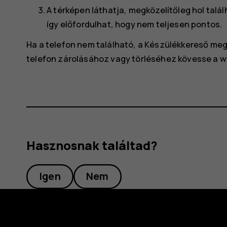
A térképen láthatja, megközelítőleg hol talá
így előfordulhat, hogy nem teljesen pontos.
Ha a telefon nem található, a Készülékkereső megje
telefon zárolásához vagy törléséhez kövesse a 
Hasznosnak találtad?
Igen
Nem