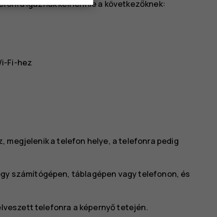
fonra igaznak kell lennie a következőknek:
i-Fi-hez
 megjelenik a telefon helye, a telefonra pedig
egy számítógépen, táblagépen vagy telefonon, és
elveszett telefonra a képernyő tetején.