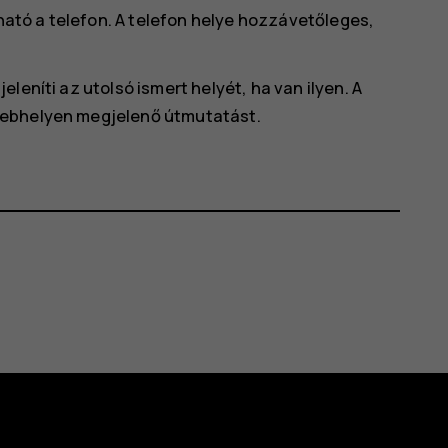
lható a telefon. A telefon helye hozzávetőleges,
leníti az utolsó ismert helyét, ha van ilyen. A
webhelyen megjelenő útmutatást.