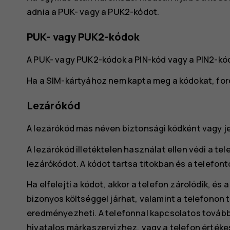
adnia a PUK- vagy a PUK2-kódot.
PUK- vagy PUK2-kódok
A PUK- vagy PUK2-kódok a PIN-kód vagy a PIN2-kó
Ha a SIM-kártyához nem kapta meg a kódokat, ford
Lezárókód
A lezárókód más néven biztonsági kódként vagy je
A lezárókód illetéktelen használat ellen védi a tel
lezárókódot. A kódot tartsa titokban és a telefont
Ha elfelejti a kódot, akkor a telefon zárolódik, és 
bizonyos költséggel járhat, valamint a telefonon 
eredményezheti. A telefonnal kapcsolatos további
hivatalos márkaszervizhez, vagy a telefon értéke