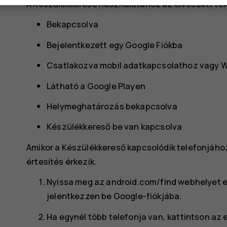
A Készülékkereső használatához az elveszett tele
Bekapcsolva
Bejelentkezett egy Google Fiókba
Csatlakozva mobil adatkapcsolathoz vagy W
Látható a Google Playen
Helymeghatározás bekapcsolva
Készülékkereső be van kapcsolva
Amikor a Készülékkereső kapcsolódik telefonjához,
értesítés érkezik.
Nyissa meg az android.com/find webhelyet 
jelentkezzen be Google-fiókjába.
Ha egynél több telefonja van, kattintson az 