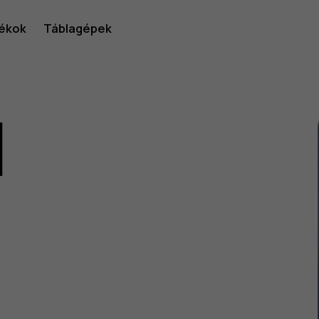
ékok
Táblagépek
1
lói
v