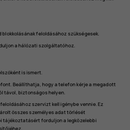
d blokkolásának feloldásához szükségesek.
uljon a hálózati szolgáltatóhoz.
lszóként is ismert.
efont. Beállíthatja, hogy a telefon kérje a megadott
ól távol, biztonságos helyen.
a feloldásához szervizt kell igénybe vennie. Ez
tárolt összes személyes adat törlését
 tájékoztatásért forduljon a legközelebbi
sítőjéhez.