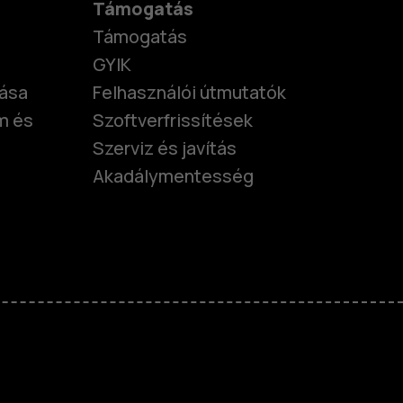
Támogatás
Támogatás
GYIK
tása
Felhasználói útmutatók
m és
Szoftverfrissítések
Szerviz és javítás
Akadálymentesség
nok
telefonok