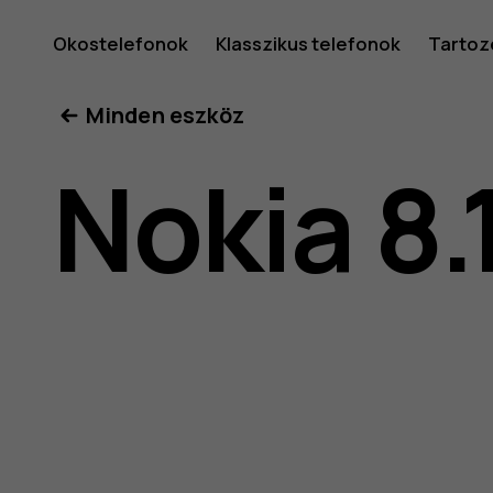
Nokia
Okostelefonok
Klasszikus telefonok
Tartoz
Minden eszköz
8.1
Nokia 8.
felhaszná
kéziköny