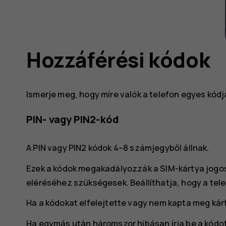
Hozzáférési kódok
Ismerje meg, hogy mire valók a telefon egyes kódja
PIN- vagy PIN2-kód
A PIN vagy PIN2 kódok 4–8 számjegyből állnak.
Ezek a kódok megakadályozzák a SIM-kártya jogosu
eléréséhez szükségesek. Beállíthatja, hogy a tele
Ha a kódokat elfelejtette vagy nem kapta meg kárt
Ha egymás után háromszor hibásan írja be a kódot