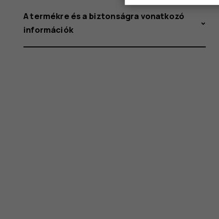
A termékre és a biztonságra vonatkozó
információk