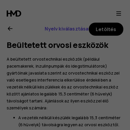
Nokia
8.1
Nyelv kiválasztása
Letöltés
felhasználói
Beültetett orvosi eszközök
kézikönyv
A beültetett orvostechnikai eszközök (például
pacemakerek, inzulinpumpák és idegstimulátorok)
gyártóinak javaslata szerint az orvostechnikai eszközzel
való esetleges interferencia elkerülése érdekében a
vezeték nélküli készülékek és az orvostechnikai eszköz
között ajánlatos legalább 15,3 centiméter (6 hüvelyk)
távolságot tartani. Ajánlások az ilyen eszközzel élő
személyek számára:
A vezeték nélküli készülék legalább 15,3 centiméter
(6 hüvelyk) távolságra legyen az orvosi eszköztől.