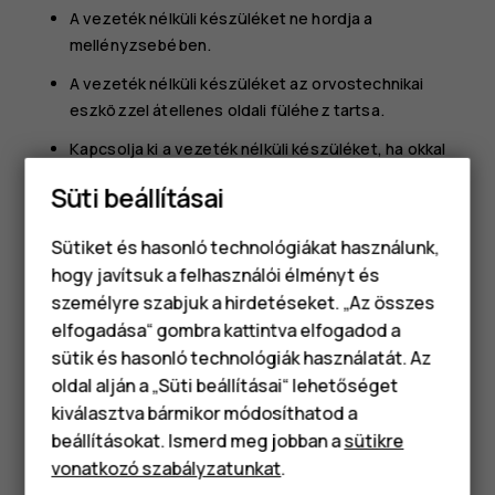
A vezeték nélküli készüléket ne hordja a
mellényzsebében.
A vezeték nélküli készüléket az orvostechnikai
eszközzel átellenes oldali füléhez tartsa.
Kapcsolja ki a vezeték nélküli készüléket, ha okkal
feltételezhető, hogy interferencia jött létre.
Süti beállításai
Tartsa be a beültetett orvostechnikai eszköz
gyártójának utasításait.
Sütiket és hasonló technológiákat használunk,
hogy javítsuk a felhasználói élményt és
Ha kérdése van a vezeték nélküli készülék beültetett
személyre szabjuk a hirdetéseket. „Az összes
orvostechnikai eszközzel együtt történő használatával
elfogadása“ gombra kattintva elfogadod a
Okostelefonok
kapcsolatban, akkor forduljon egészségügyi
sütik és hasonló technológiák használatát. Az
szolgáltatójához (pl. a háziorvosához).
Klasszikus telefonok
oldal alján a „Süti beállításai“ lehetőséget
kiválasztva bármikor módosíthatod a
Tartozékok
beállításokat. Ismerd meg jobban a
sütikre
vonatkozó szabályzatunkat
.
Táblagépek