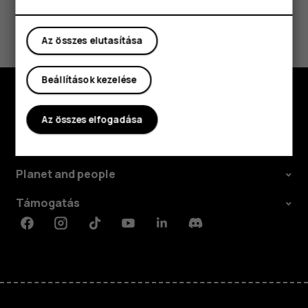
Hasznosnak találtad?
Az összes elutasítása
Igen
Nem
Beállítások kezelése
Fedezd fel
Az összes elfogadása
Rólunk
Planet and people
Támogatás
Facebook
Instagram
Tiktok
Youtube
Linkedin
Discord