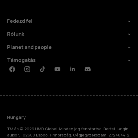
Fedezd fel
Rólunk
Planet and people
Támogatás
Facebook
Instagram
Tiktok
Youtube
Linkedin
Discord
Hungary
TM és © 2026 HMD Global. Minden jog fenntartva. Bertel Jungin
aukio 9, 02600 Espoo, Finnország. Cégjegyzékszám: 2724044-2.