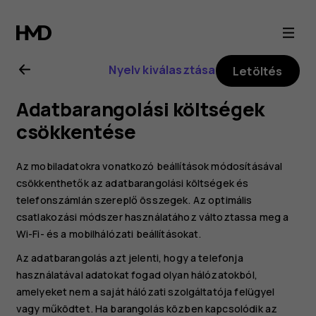
Nokia
8.1
Nyelv kiválasztása
Letöltés
felhasználói
Adatbarangolási költségek
kézikönyv
csökkentése
Az mobiladatokra vonatkozó beállítások módosításával
csökkenthetők az adatbarangolási költségek és
telefonszámlán szereplő összegek. Az optimális
csatlakozási módszer használatához változtassa meg a
Wi-Fi- és a mobilhálózati beállításokat.
Az adatbarangolás azt jelenti, hogy a telefonja
használatával adatokat fogad olyan hálózatokból,
amelyeket nem a saját hálózati szolgáltatója felügyel
vagy működtet. Ha barangolás közben kapcsolódik az