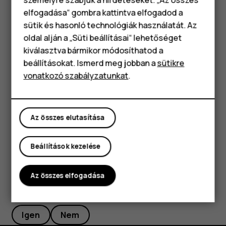
lehetőséget.
elfogadása“ gombra kattintva elfogadod a
Okostelefonok
sütik és hasonló technológiák használatát. Az
Tipp:
Az adatforgalom követéséhez koppintson a
Klasszikus telefonok
oldal alján a „Süti beállításai“ lehetőséget
Beállítások
>
Hálózat és internet
>
Adathasználat
kiválasztva bármikor módosíthatod a
lehetőségre.
Tartozékok
beállításokat. Ismerd meg jobban a
sütikre
Az adatbarangolás leállítása
vonatkozó szabályzatunkat
.
Táblagépek
Koppintson a
Beállítások
>
Hálózat és internet
>
Mobilhálózat
lehetőségre, majd kapcsolja ki az
Barangolás
Az összes elutasítása
lehetőséget.
Beállítások kezelése
Az összes elfogadása
Hasznosnak találtad?
Igen
Nem